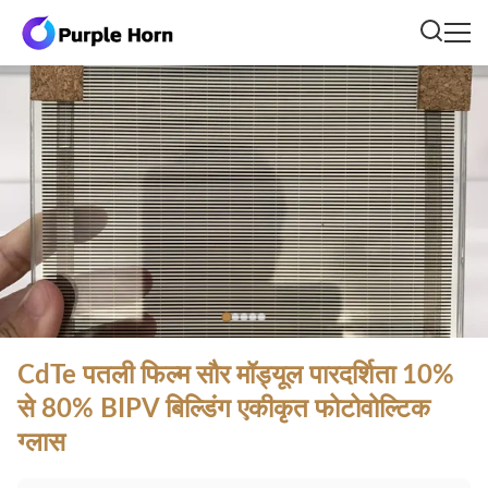
CdTe पतली फिल्म सौर मॉड्यूल पारदर्शिता 10%
से 80% BIPV बिल्डिंग एकीकृत फोटोवोल्टिक
ग्लास