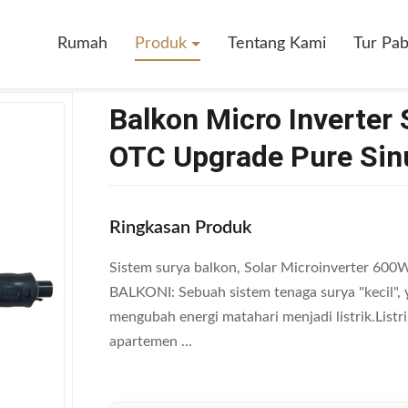
nverter Solar 600W 800W 1000W OTC Upgrade Pure Sinus Wave
Rumah
Produk
Tentang Kami
Tur Pab
Balkon Micro Inverte
OTC Upgrade Pure Sin
Ringkasan Produk
Sistem surya balkon, Solar Microinverter 
BALKONI: Sebuah sistem tenaga surya "kecil"
mengubah energi matahari menjadi listrik.Listr
apartemen ...