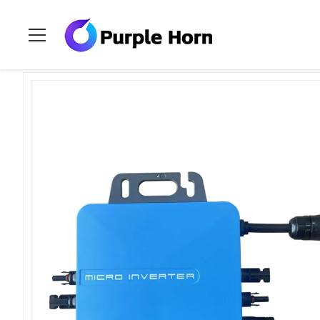
Rumah
>
Produk
>
Pada Grid Solar Inverter
>
Balkon Micro I