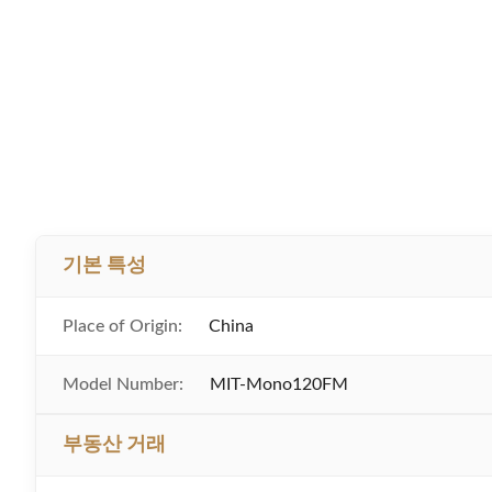
기본 특성
Place of Origin:
China
Model Number:
MIT-Mono120FM
부동산 거래