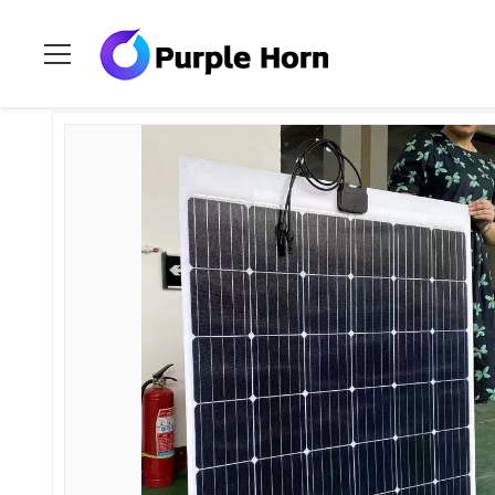
집
>
상품
>
탄력적 PV 태양 전지판
>
120W-450W 유연 태양