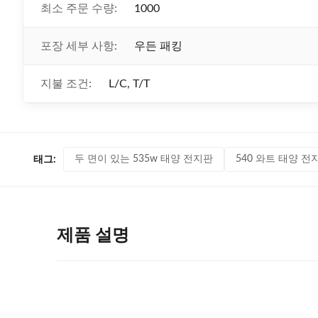
최소 주문 수량:
1000
포장 세부 사항:
우든 패킹
지불 조건:
L/C, T/T
두 면이 있는 535w 태양 전지판
540 와트 태양 
태그:
제품 설명