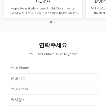
5kw IP66
48VDC
Purple Horn Single-Phase On-Grid Solar Inverter
MITPV-180
1kw-5kw MITXG1-5kW-S is a Single-phase On-grid
Inverte
Solar Inverter developed by Purple Horn Solar
Feature: •
specifically for residential users, with small size, light
input voltag
weight, easy installation and maintenance, and
computers 
excellent cost performance. Feature: Efficient Higher
charging cur
Revenue IP66 Protection degree: support outdoor
• Configur
installation DC & AC Type II SPD: prevent lightning
setting • C
연락주세요
damage AFCI Function (Optional): when an arc-fault is
power • 
detected the inverter immediately
Overloa
You Can Contact Us At Anytime!