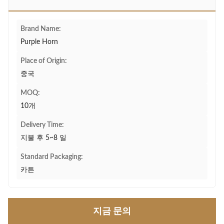
Brand Name:
Purple Horn
Place of Origin:
중국
MOQ:
10개
Delivery Time:
지불 후 5~8 일
Standard Packaging:
카튼
지금 문의