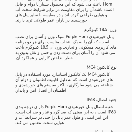
Horn باعث می شود که این محصول بسیار با دوام و قابل
اعتماد باشد.آن را برای مقاومت در برابر شرایط سخت آب
و هوایی طراحی کرده اند و در مقایسه با سایر پنل های
خورشیدی در بازار، عمر طولانی تری دارند.
وزن: 18.5 کیلوگرم
پانل خورشیدی Purple Horn سبک وزن و آسان برای نصب
است، که آن را به یک انتخاب مناسب برای هر دو برنامه
های کاربردی مسکونی و تجاری. وزن آن 18.5 کیلوگرم باعث
می شود آن را آسان برای دست زدن و حمل و نقل،بدون به
خطر انداختن کارایی و عملکرد آن.
نوع کانکتور: MC4
کانکتور MC4 یک کانکتور استاندارد مورد استفاده در پانل
های خورشیدی است که به دلیل قابلیت اطمینان و دوام آن
شناخته می شود.سازگاری با اکثر سیستم های خورشیدی و
اطمینان از اتصال امن و پایدار.
جعبه اتصال: IP68
جعبه اتصال پانل خورشیدی Purple Horn دارای درجه بندی
IP68 است ، به این معنی که ضد گرد و غبار و ضد آب است.
این امر ایمنی و طول عمر پانل را حتی در شرایط آب و
هوایی سخت تضمین می کند.