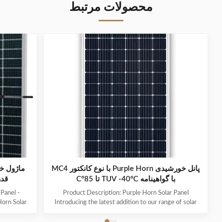
محصولات مرتبط
پانل خورشیدی Purple Horn با نوع کانکتور MC4
با گواهینامه TUV -40°C تا 85°C
قدر
Panel -
Product Description: Purple Horn Solar Panel
Horn Solar
Introducing the latest addition to our range of solar
s the latest
products - the Purple Horn Solar Panel. With its
to provide
premium quality and high efficiency, this solar panel is