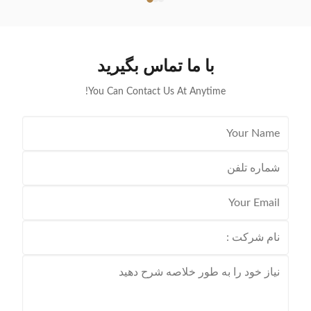
ions. Our
the perfect solution for all your energy needs.
demand for
Product Overview The Purple Horn Solar Panel is a
ainable and
durable and reliable solar panel that provides
lectricity
maximum power output and efficiency. It is designed
با ما تماس بگیرید
Purple Horn
to meet the growing demand for cost-effective and
eco-friendly energy
You Can Contact Us At Anytime!