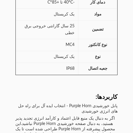
دمای کار
-40°C تا +85°C
مواد
یک کریستال
25 سال گارانتی خروجی برق
تضمین
خطی
نوع کانکتور
MC4
نوع
یک کریستال
جعبه اتصال
IP68
کاربردها:
پانل خورشیدی Purple Horn - انتخاب ایده آل برای راه حل
های انرژی خورشیدی
اگر به دنبال یک منبع قابل اعتماد و کارآمد انرژی تجدید پذیر
هستید، به دنبال صفحه خورشیدی Purple Horn نباشید.این
محصول پیشرفته از Purple Horn طراحی شده است تا یک