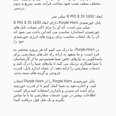
مختلف سقف نصب شود،ساخت فرآیند نصب سریع و بدون
دردسر.
ابعاد: 1650 X 992 X 35 میلی متر
پانل خورشیدی Purple Horn دارای ابعاد 1650 X 992 X 35
میلی متر است، که آن را برای اکثر نصبات پانل های
خورشیدی استاندارد مناسب می کند.این باعث می شود که
آن را یک انتخاب مناسب برای پروژه های انرژی خورشیدی
خود را.
در Purple Horn، ما درک می کنیم که هر پروژه منحصر به
فرد است، و ما متعهد به ارائه راه حل های سفارشی برای
پاسخگویی به نیازهای خاص شما هستیم.تیم ما از کارشناسان
با شما همکاری نزدیک می کنند تا نیازهای شما را درک کنند و
خدمات سفارشی را ارائه دهند، از جمله اندازه پانل، قدرت
خروجی و گزینه های بسته بندی.
پانل خورشیدی Purple Horn را از Purple Horn انتخاب
کنید، و اجازه دهید به شما کمک کنیم تا از قدرت خورشید
برای آینده ای سبزتر و پایدارتر استفاده کنید.برای کسب
اطلاعات بیشتر در مورد خدمات سفارشی ما با ما تماس
بگیرید و یک نقل قول دریافت کنید!