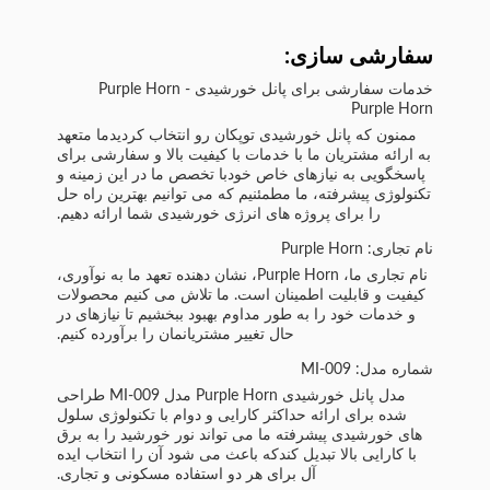
سفارشی سازی:
خدمات سفارشی برای پانل خورشیدی Purple Horn -
Purple Horn
ممنون که پانل خورشیدی توپکان رو انتخاب کردیدما متعهد
به ارائه مشتریان ما با خدمات با کیفیت بالا و سفارشی برای
پاسخگویی به نیازهای خاص خودبا تخصص ما در این زمینه و
تکنولوژی پیشرفته، ما مطمئنیم که می توانیم بهترین راه حل
را برای پروژه های انرژی خورشیدی شما ارائه دهیم.
نام تجاری: Purple Horn
نام تجاری ما، Purple Horn، نشان دهنده تعهد ما به نوآوری،
کیفیت و قابلیت اطمینان است. ما تلاش می کنیم محصولات
و خدمات خود را به طور مداوم بهبود ببخشیم تا نیازهای در
حال تغییر مشتریانمان را برآورده کنیم.
شماره مدل: MI-009
مدل پانل خورشیدی Purple Horn مدل MI-009 طراحی
شده برای ارائه حداکثر کارایی و دوام با تکنولوژی سلول
های خورشیدی پیشرفته ما می تواند نور خورشید را به برق
با کارایی بالا تبدیل کندکه باعث می شود آن را انتخاب ایده
آل برای هر دو استفاده مسکونی و تجاری.