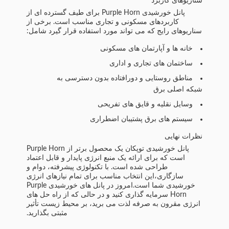
سناریوهای کاربرد
پانل خورشیدی Purple Horn برای طیف گسترده ای از
کاربردهای مسکونی و تجاری مناسب است. برخی از
سناریوهای رایج که می تواند مورد استفاده قرار گیرد شامل:
خانه ها و آپارتمان های مسکونی
ساختمان های تجاری و اداری
مناطق روستایی و دورافتاده بدون دسترسی به
شبکه اصلی برق
وسایل نقلیه و قایق های تفریحی
سیستم های برق پشتیبان اضطراری
نظرات نهایی
پانل خورشیدی توپکان یک محصول برتر از Purple Horn
است که برای ارائه یک منبع انرژی پایدار و قابل اعتماد
طراحی شده است. با تکنولوژی پیشرفته، دوام و
سازگاری،این انتخاب مناسب برای تمام نیازهای انرژی
خورشیدی شما است.امروز در پانل های خورشیدی Purple
Horn سرمایه گذاری کنید و در حالی که از راه حل های
انرژی مقرون به صرفه لذت می برید، بر محیط زیست تأثیر
مثبتی بگذارید.