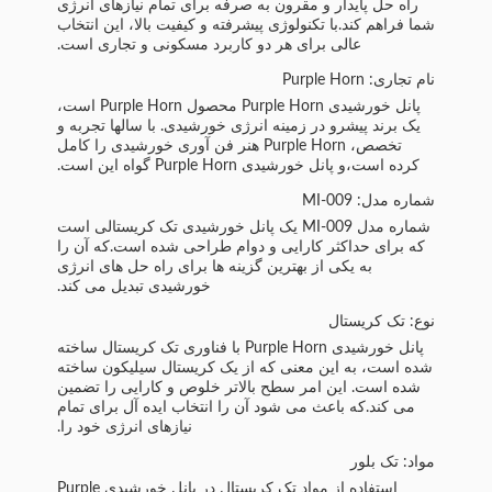
راه حل پایدار و مقرون به صرفه برای تمام نیازهای انرژی
شما فراهم کند.با تکنولوژی پیشرفته و کیفیت بالا، این انتخاب
عالی برای هر دو کاربرد مسکونی و تجاری است.
نام تجاری: Purple Horn
پانل خورشیدی Purple Horn محصول Purple Horn است،
یک برند پیشرو در زمینه انرژی خورشیدی. با سالها تجربه و
تخصص، Purple Horn هنر فن آوری خورشیدی را کامل
کرده است،و پانل خورشیدی Purple Horn گواه این است.
شماره مدل: MI-009
شماره مدل MI-009 یک پانل خورشیدی تک کریستالی است
که برای حداکثر کارایی و دوام طراحی شده است.که آن را
به یکی از بهترین گزینه ها برای راه حل های انرژی
خورشیدی تبدیل می کند.
نوع: تک کریستال
پانل خورشیدی Purple Horn با فناوری تک کریستال ساخته
شده است، به این معنی که از یک کریستال سیلیکون ساخته
شده است. این امر سطح بالاتر خلوص و کارایی را تضمین
می کند.که باعث می شود آن را انتخاب ایده آل برای تمام
نیازهای انرژی خود را.
مواد: تک بلور
استفاده از مواد تک کریستال در پانل خورشیدی Purple