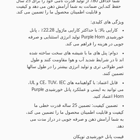
شما حداقل 80٪ از تولید قدرت نامی خود را برای 25 سال
حفظ کند.این ضمانت به شما آرامش ذهن می دهد و کیفیت
و قابلیت اطمینان محصول ما را تضمین می کند.
ویژگی های کلیدی:
کارایی بالا: با حداکثر کارایی ماژول 22.28٪ ، پانل
خورشیدی Purple Horn تولید انرژی استثنایی و صرفه
جویی در هزینه را فراهم می کند.
دوام: پنل های ما با شیشه های سخت ساخته شده
اند تا در شرایط شدید آب و هوا مقاومت کنند و طول
عمر طولانی تری و تولید انرژی بیشتر را در طول سالها
تضمین کنند.
قابل اعتماد: با گواهینامه های CE، TUV، IEC و UL،
می توانید به ایمنی و عملکرد پانل خورشیدی Purple
Horn اعتماد کنید.
تضمین کیفیت: تضمین 25 ساله قدرت خطی ما
کیفیت و قابلیت اطمینان محصول ما را تضمین می کند،
به شما آرامش ذهن و صرفه جویی در دراز مدت می
دهد.
قیمت پانل خورشیدی توپکان