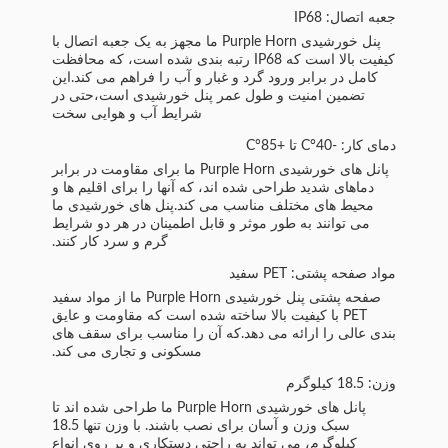
جعبه اتصال: IP68
پنل خورشیدی Purple Horn ما مجهز به یک جعبه اتصال با
کیفیت بالا است که IP68 رتبه بندی شده است، که محافظت
کامل در برابر ورود گرد و غبار و آب را فراهم می کند.این
تضمین امنیت و طول عمر پنل خورشیدی است،حتی در
شرایط آب و هوایی سخت
دمای کار: -40°C تا +85°C
پانل های خورشیدی Purple Horn ما برای مقاومت در برابر
دماهای شدید طراحی شده اند، که آنها را برای اقلیم ها و
محیط های مختلف مناسب می کند.پنل های خورشیدی ما
می توانند به طور موثر و قابل اطمینان در هر دو شرایط
گرم و سرد کار کنند.
مواد صفحه پشتی: PET سفید
صفحه پشتی پنل خورشیدی Purple Horn ما از مواد سفید
PET با کیفیت بالا ساخته شده است که مقاومت و عایق
بندی عالی را ارائه می دهد.که آن را مناسب برای سقف های
مسکونی و تجاری می کند.
وزن: 18.5 کیلوگرم
پانل های خورشیدی Purple Horn ما طراحی شده اند تا
سبک وزن و آسان برای نصب باشند. با وزن تنها 18.5
کیلوگرم، می تواند به راحتی دستکاری و بر روی انواع