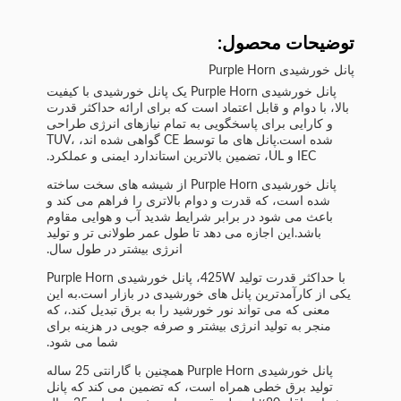
توضیحات محصول:
پانل خورشیدی Purple Horn
پانل خورشیدی Purple Horn یک پانل خورشیدی با کیفیت
بالا، با دوام و قابل اعتماد است که برای ارائه حداکثر قدرت
و کارایی برای پاسخگویی به تمام نیازهای انرژی طراحی
شده است.پانل های ما توسط CE گواهی شده اند، TUV،
IEC و UL، تضمین بالاترین استاندارد ایمنی و عملکرد.
پانل خورشیدی Purple Horn از شیشه های سخت ساخته
شده است، که قدرت و دوام بالاتری را فراهم می کند و
باعث می شود در برابر شرایط شدید آب و هوایی مقاوم
باشد.این اجازه می دهد تا طول عمر طولانی تر و تولید
انرژی بیشتر در طول سال.
با حداکثر قدرت تولید 425W، پانل خورشیدی Purple Horn
یکی از کارآمدترین پانل های خورشیدی در بازار است.به این
معنی که می تواند نور خورشید را به برق تبدیل کند.، که
منجر به تولید انرژی بیشتر و صرفه جویی در هزینه برای
شما می شود.
پانل خورشیدی Purple Horn همچنین با گارانتی 25 ساله
تولید برق خطی همراه است، که تضمین می کند که پانل