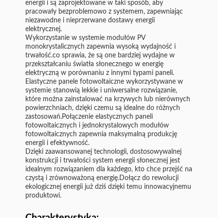
energii i są zaprojektowane w taki sposób, aby
pracowały bezproblemowo z systemem, zapewniając
niezawodne i nieprzerwane dostawy energii
elektrycznej.
Wykorzystanie w systemie modułów PV
monokrystalicznych zapewnia wysoką wydajność i
trwałość.co sprawia, że są one bardziej wydajne w
przekształcaniu światła słonecznego w energię
elektryczną w porównaniu z innymi typami paneli.
Elastyczne panele fotowoltaiczne wykorzystywane w
systemie stanowią lekkie i uniwersalne rozwiązanie,
które można zainstalować na krzywych lub nierównych
powierzchniach, dzięki czemu są idealne do różnych
zastosowań.Połączenie elastycznych paneli
fotowoltaicznych i jednokrystalowych modułów
fotowoltaicznych zapewnia maksymalną produkcję
energii i efektywność.
Dzięki zaawansowanej technologii, dostosowywalnej
konstrukcji i trwałości system energii słonecznej jest
idealnym rozwiązaniem dla każdego, kto chce przejść na
czystą i zrównoważoną energię.Dołącz do rewolucji
ekologicznej energii już dziś dzięki temu innowacyjnemu
produktowi.