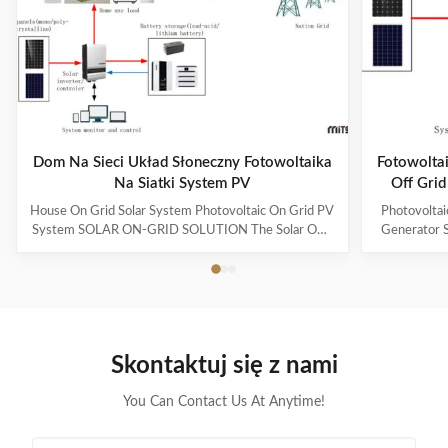
Dom Na Sieci Układ Słoneczny Fotowoltaika
Fotowoltai
Na Siatki System PV
Off Gri
House On Grid Solar System Photovoltaic On Grid PV
Photovoltai
System SOLAR ON-GRID SOLUTION The Solar ON-
Generator S
Grid power generation system uses photovoltaic
off - grid p
modules to collect and process electric energy and
modules to co
use it for daily life and selling to the nation grid.
store it
Normally in the day time home use power energy can
electricity
supplied by solar system itself and also for extra
mainly used i
power can transmit to the nation grid to get money
deserts, fron
Skontaktuj się z nami
back; and at night time all the home energy usage
lighting , 
from the grid. This system
You Can Contact Us At Anytime!