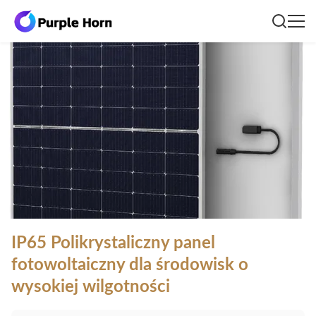
IP65 Polikrystaliczny panel
fotowoltaiczny dla środowisk o
wysokiej wilgotności