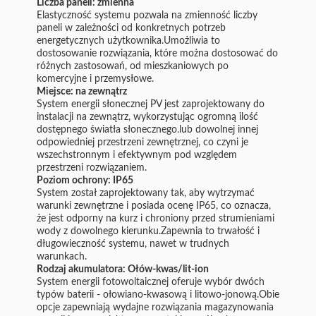
Liczba paneli: zmienna
Elastyczność systemu pozwala na zmienność liczby
paneli w zależności od konkretnych potrzeb
energetycznych użytkownika.Umożliwia to
dostosowanie rozwiązania, które można dostosować do
różnych zastosowań, od mieszkaniowych po
komercyjne i przemysłowe.
Miejsce: na zewnątrz
System energii słonecznej PV jest zaprojektowany do
instalacji na zewnątrz, wykorzystując ogromną ilość
dostępnego światła słonecznego.lub dowolnej innej
odpowiedniej przestrzeni zewnętrznej, co czyni je
wszechstronnym i efektywnym pod względem
przestrzeni rozwiązaniem.
Poziom ochrony: IP65
System został zaprojektowany tak, aby wytrzymać
warunki zewnętrzne i posiada ocenę IP65, co oznacza,
że jest odporny na kurz i chroniony przed strumieniami
wody z dowolnego kierunku.Zapewnia to trwałość i
długowieczność systemu, nawet w trudnych
warunkach.
Rodzaj akumulatora: Ołów-kwas/lit-ion
System energii fotowoltaicznej oferuje wybór dwóch
typów baterii - ołowiano-kwasową i litowo-jonową.Obie
opcje zapewniają wydajne rozwiązania magazynowania