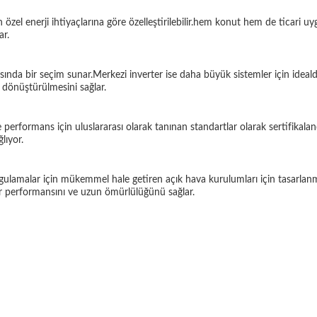
 özel enerji ihtiyaçlarına göre özelleştirilebilir.hem konut hem de ticari u
ar.
sında bir seçim sunar.Merkezi inverter ise daha büyük sistemler için idealdi
i dönüştürülmesini sağlar.
performans için uluslararası olarak tanınan standartlar olarak sertifikaland
lıyor.
ulamalar için mükemmel hale getiren açık hava kurulumları için tasarlanmış
ilir performansını ve uzun ömürlülüğünü sağlar.