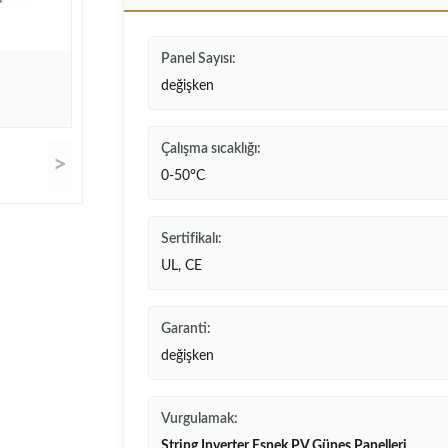
Panel Sayısı:
değişken
Çalışma sıcaklığı:
>
0-50°C
Sertifikalı:
UL, CE
Garanti:
değişken
Vurgulamak:
String Inverter Esnek PV Güneş Panelleri
,