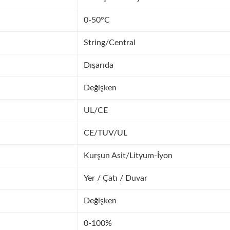
0-50°C
String/Central
Dışarıda
Değişken
UL/CE
CE/TUV/UL
Kurşun Asit/Lityum-İyon
Yer / Çatı / Duvar
Değişken
0-100%