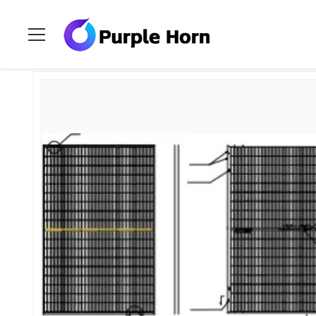
Ev
>
Ürünler
>
Solar PV Enerji Sistemi
>
String Inverter Yer Mon