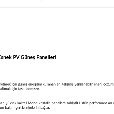
 Esnek PV Güneş Panelleri
üretmek için güneş enerjisini kullanan en gelişmiş yenilenebilir enerji çöz
zaltmak için tasarlanmıştır..
anınan yüksek kaliteli Mono-kristalin panellere sahiptir.Üstün performansla
m bakım gereksinimlerini sağlar.