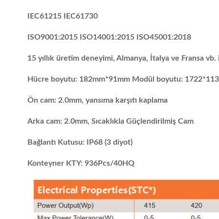
IEC61215 IEC61730
ISO9001:2015 ISO14001:2015 ISO45001:2018
15 yıllık üretim deneyimi, Almanya, İtalya ve Fransa vb.
Hücre boyutu: 182mm*91mm Modül boyutu: 1722*1134
Ön cam: 2.0mm, yansıma karşıtı kaplama
Arka cam: 2.0mm, Sıcaklıkla Güçlendirilmiş Cam
Bağlantı Kutusu: IP68 (3 diyot)
Konteyner KTY: 936Pcs/40HQ