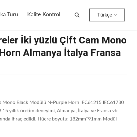
alya Fransa Hollanda İngiltere
ika Turu
Kalite Kontrol
Türkçe
ler İki yüzlü Çift Cam Mono
Horn Almanya İtalya Fransa
ss Mono Black Modülü N-Purple Horn IEC61215 IEC61730
yıllık üretim deneyimi, Almanya, İtalya ve Fransa vb.
çapında ihraç edildi. Hücre boyutu: 182mm*91mm Modül