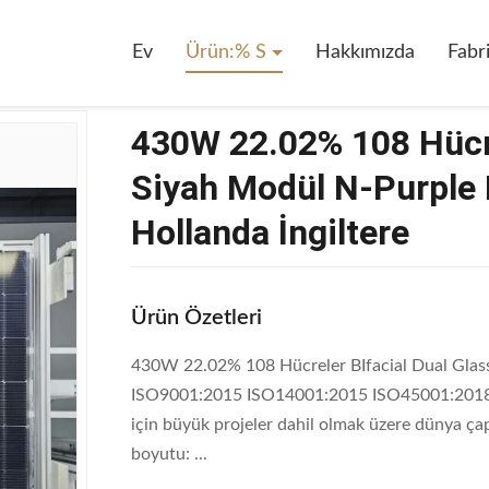
Hücreler İki Yüzlü Çift Cam Mono Siyah Modül N-Purple Horn Almanya İt
Ev
Ürün:% S
Hakkımızda
Fabr
430W 22.02% 108 Hücre
Siyah Modül N-Purple 
Hollanda İngiltere
Ürün Özetleri
430W 22.02% 108 Hücreler BIfacial Dual Gla
ISO9001:2015 ISO14001:2015 ISO45001:2018 15 
için büyük projeler dahil olmak üzere dünya 
boyutu: ...