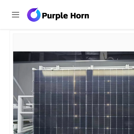
Ev
>
Ürünler
>
Tamamen Siyah PV Modülü
>
430W 22.02% 108 