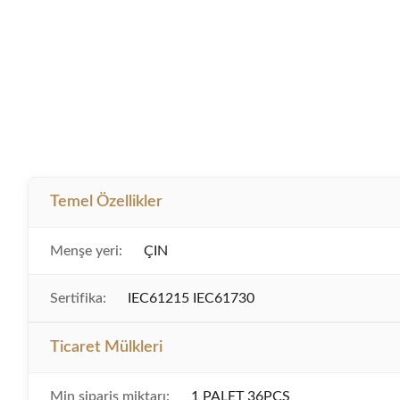
Temel Özellikler
Menşe yeri:
ÇIN
Sertifika:
IEC61215 IEC61730
Ticaret Mülkleri
Min sipariş miktarı:
1 PALET 36PCS