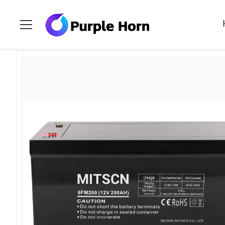
Huis
>
Producten
>
Lood Zure Batterij
>
Industriële Loodzuurb