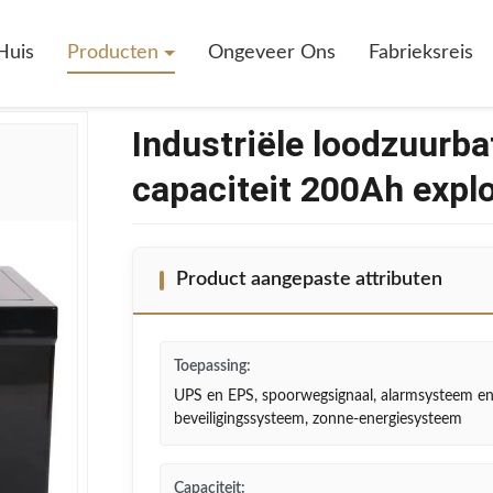
atterij Met Een Hoge Capaciteit 200Ah Explosiebestendige
Huis
Producten
Ongeveer Ons
Fabrieksreis
Industriële loodzuurba
capaciteit 200Ah expl
Product aangepaste attributen
Toepassing:
UPS en EPS, spoorwegsignaal, alarmsysteem e
beveiligingssysteem, zonne-energiesysteem
Capaciteit: