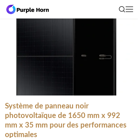
Système de panneau noir
photovoltaïque de 1650 mm x 992
mm x 35 mm pour des performances
optimales