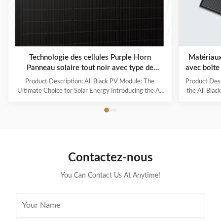
Technologie des cellules Purple Horn
Matériaux
Panneau solaire tout noir avec type de
avec boîte 
connecteur compatible MC4
Product Description: All Black PV Module: The
Product Desc
Ultimate Choice for Solar Energy Introducing the All
the All Blac
Black PV Module, also known as the PV Panel Black
style and p
Edition, the perfect solution for those seeking a sleek
not only pro
and powerful photovoltaic module for their solar
energy, but 
energy needs. Product Overview The All Black PV
rooftop. Pro
Module is a high-performance solar panel designed for
a solar panel
residential and commercial use. Its unique black
design. It i
Contactez-nous
design not only adds a touch of elegance to any
which ensu
building, but it also
You Can Contact Us At Anytime!