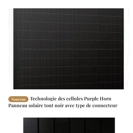
Technologie des cellules Purple Horn
Nouveau
Panneau solaire tout noir avec type de connecteur
compatible MC4