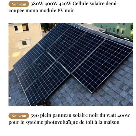
380W 400W 420W Cellule solaire demi-
Nouveau
coupée mono module PV noir
390 plein panneau solaire noir du watt 400w
Nouveau
pour le système photovoltaïque de toit à la maison