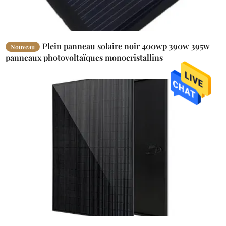
Plein panneau solaire noir 400wp 390w 395w
Nouveau
panneaux photovoltaïques monocristallins