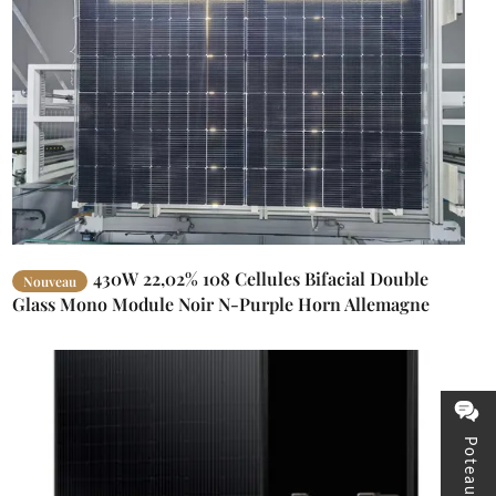
430W 22,02% 108 Cellules Bifacial Double
Nouveau
Glass Mono Module Noir N-Purple Horn Allemagne
Italie France Pays-Bas Angleterre
Poteau carré