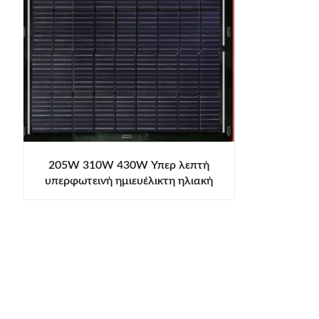
205W 310W 430W Υπερ λεπτή
υπερφωτεινή ημιευέλικτη ηλιακή
μονάδα μπαλκόνι ημικύτταρα
Μονοκρυσταλλική μονάδα