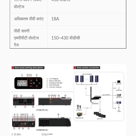
सरणी ओपन सर्किट
450 वीडीसी
वोल्टेज
अधिकतम पीवी करंट
18A
पीवी सरणी
एमपीपीटी वोल्टेज
150~430 वीडीसी
रेंज
अधिकतम सौर चार्ज
80A
80A
करंट
अधिकतम एसी चार्ज
60A
60A
करंट
अधिकतम चार्ज
80A
80A
करंट
मैकेनिकल विनिर्देश
मशीन के आयाम
272*355*100
295*528*121
(W*H*D)