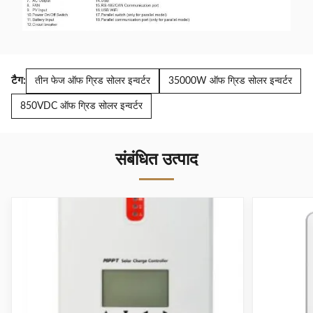
पैकेज आयाम
540*395*241
628*425*251
(W*H*D)
शुद्ध भार ((किग्रा)
11
14
टैग:
तीन फेज ऑफ ग्रिड सोलर इन्वर्टर
35000W ऑफ ग्रिड सोलर इन्वर्टर
सकल वजन
12
15
850VDC ऑफ ग्रिड सोलर इन्वर्टर
((किग्रा)
अन्य
संबंधित उत्पाद
आर्द्रता
5% से 95% सापेक्ष आर्द्रता (गैर-संक्षेपण)
परिचालन तापमान
0°C~50°C
भंडारण तापमान
-15°C ~60°C