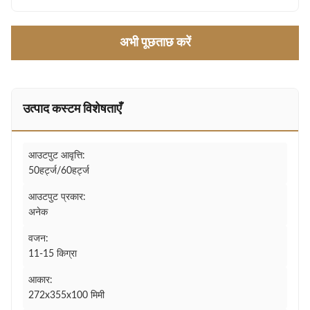
अभी पूछताछ करें
उत्पाद कस्टम विशेषताएँ
आउटपुट आवृत्ति:
50हर्ट्ज/60हर्ट्ज
आउटपुट प्रकार:
अनेक
वजन:
11-15 किग्रा
आकार:
272x355x100 मिमी