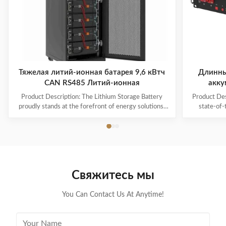
Тяжелая литий-ионная батарея 9,6 кВтч
Длинны
CAN RS485 Литий-ионная
акку
CA
Product Description: The Lithium Storage Battery
Product Des
proudly stands at the forefront of energy solutions,
state-of-
offering a reliable and efficient power source that
specifically
caters to a multitude of applications. This battery is
for reliable 
designed to maximize user convenience and
battery is 
adaptability, featuring advanced technology in the
standa
form of a Lifepo4 battery type. Each unit is
compro
meticulously packaged in a customized package,
compactnes
Свяжитесь мы
ensuring that the battery is delivered in optimal
range of ap
condition, ready to perform to the
s
You Can Contact Us At Anytime!