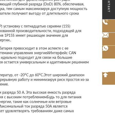
Контакт
яющей глубиной разряда (DoD) 80%, обеспечивая,
рядка, тем самым максимизируя доступную мощность
атели получают выгоду от длительного срока
 установку с пятнадцатью сериями (15S)
ированной производительности, подходящей для
ия 1P15S имеет решающее значение для
ргии..
атарея превосходит в этом аспекте с ее
стемами управления энергиейИнтерфейс CAN
5 идеально подходит для связи на большие
рея остается универсальным и адаптивным решением
ератур, от -20°C до 60°C.Этот широкий диапазон
прерывную работу и минимизируя риск простоя из-за
ение.
разряда 50 А. Эта высокая емкость разряда
ия с высоким потреблениемБудь то для питания
нергии, такие как солнечные или ветровые
Максимальный ток разряда 50А является
жет удовлетворять требованиям даже самых