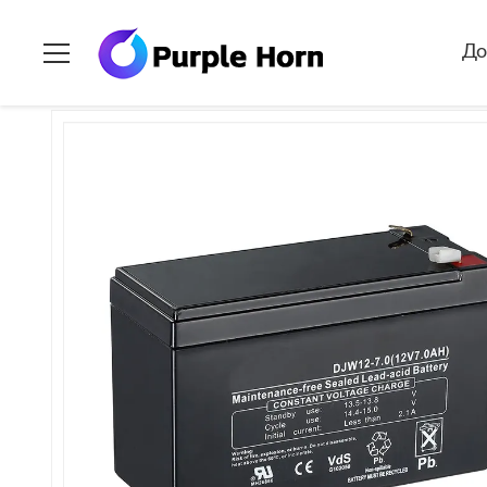
Дом
>
продукты
>
Аккумулятор лития
>
Высокоэнергетиче
Д