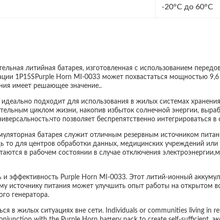
-20°C до 60°C
тельная литийная батарея, изготовленная с использованием передо
ции 1P15SPurple Horn MI-0033 может похвастаться мощностью 9,6 
ания имеет решающее значение..
3 идеально подходит для использования в жилых системах хранени
тельным циклом жизни, накопив избыток солнечной энергии, выраб
версальность.что позволяет беспрепятственно интегрироваться в
муляторная батарея служит отличным резервным источником питан
ь то для центров обработки данных, медицинских учреждений или 
стаются в рабочем состоянии в случае отключения электроэнергии,
ь и эффективность Purple Horn MI-0033. Этот литий-ионный аккуму
ому источнику питания может улучшить опыт работы на открытом во
го генератора.
в жилых ситуациях вне сети. Individuals or communities living in remot
onjunction with the Purple Horn battery pack to create self-sufficien