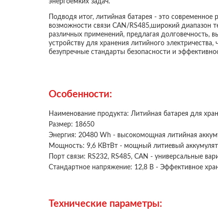
энергоемких задач.
Подводя итог, литийная батарея - это современное
возможности связи CAN/RS485,широкий диапазон те
различных применений, предлагая долговечность, 
устройству для хранения литийного электричества, 
безупречные стандарты безопасности и эффективно
Особенности:
Наименование продукта: Литийная батарея для хра
Размер: 18650
Энергия: 20480 Wh - высокомощная литийная аккум
Мощность: 9,6 КВтВт - мощный литиевый аккумуля
Порт связи: RS232, RS485, CAN - универсальные ва
Стандартное напряжение: 12,8 В - Эффективное хра
Технические параметры: