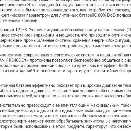
ких решениях.Этот передовой продукт может похвастаться впечатл
батареи могла быть использована до того, как потребуется переза
 критическим параметром для литийных батарейС 80% DoD пользов
с течением времени.
ации 1P15S. Эта конфигурация обозначает одну параллельную (1P)
анное сочетание напряжения и мощности, что приводит к оптимиз
ммерческие и промышленные системы хранения энергии.Конфигурац
ржания целостности литиевого устройства для хранения электроэне
понентами современных энергетических систем, и наша литийная б
 / RS485.Эти протоколы позволяют бесперебойно общаться с си
втомобильной и промышленной среды.в то время как интерфейс RS48
матизации зданийЭти особенности гарантируют, что литийная бата
литийная батарея эффективно работает при широком диапазоне темп
 работать надежно даже в самых сложных условиях, обеспечивая не
я пользователей, которые полагаются на постоянное электроснабж
действительно превосходит с ее впечатляющим максимальным током 
и необходимости,что делает его идеальным выбором для применен
критических систем, или интеграции в возобновляемые источники э
 электроэнергии может легко обрабатывать значительные нагрузки
торые были использованы в этом продукте, гарантируя, что он мо