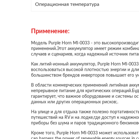
Операционная температура
Применение:
Модель Purple Horn MI-0033 - это высокопроизводи
применений.Этот аккумулятор имеет режим комбина
случаев и сценариев, когда надежный источник пит
Как литий-ионный аккумулятор, Purple Horn MI-003
воспользоваться высокой плотностью энергии и дли
большинством брендов инверторов повышает его уни
В области коммерческих применений литийная акку
непрерывное питание для критических операций.Буд
гарантирует, что важное оборудование и системы о
данных или других операционных рисков;.
На улице и для отдыха также полезно портативност
путешествий на RV и на лодке,где доступ к надежн
приборы без шума и паров традиционного бензиново
Кроме того, Purple Horn MI-0033 может использоваться 
can harness the power of renewable energy sources in c