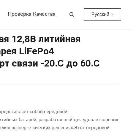
.CAN Порт Связи -20.C До 60.C 20480Wh
Проверка Качества
Русский
я 12,8В литийная
рея LiFePo4
т связи -20.C до 60.C
 представляет собой передовой,
тийных батарей, разработанный для удовлетворения
дежных энергетических решениях.Этот передовой