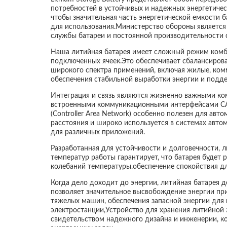
потребностей в устойчивых и надежных энергетичес
чтобы значительная часть энергетической емкости 
для использования.Министерство обороны является
службы батареи и постоянной производительности 
Наша литийная батарея имеет сложный режим комбин
подключенных ячеек.Это обеспечивает сбалансиров
широкого спектра применений, включая жилые, ко
обеспечения стабильной выработки энергии и подде
Интеграция и связь являются жизненно важными ком
встроенными коммуникационными интерфейсами CAN
(Controller Area Network) особенно полезен для а
расстояния и широко используется в системах авто
для различных приложений.
Разработанная для устойчивости и долговечности, 
температур работы гарантирует, что батарея будет
колебаний температуры.обеспечение спокойствия дл
Когда дело доходит до энергии, литийная батарея 
позволяет значительное высвобождение энергии пр
тяжелых машин, обеспечения запасной энергии для 
электростанции,Устройство для хранения литийной
свидетельством надежного дизайна и инженерии, ко