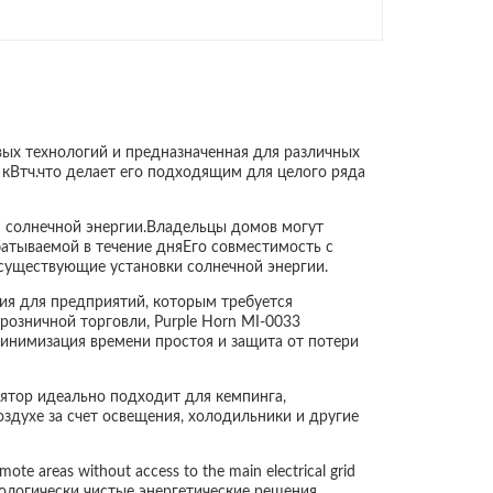
вых технологий и предназначенная для различных
кВтч.что делает его подходящим для целого ряда
я солнечной энергии.Владельцы домов могут
атываемой в течение дняЕго совместимость с
 существующие установки солнечной энергии.
ия для предприятий, которым требуется
розничной торговли, Purple Horn MI-0033
минимизация времени простоя и защита от потери
лятор идеально подходит для кемпинга,
здухе за счет освещения, холодильники и другие
e areas without access to the main electrical grid
t, экологически чистые энергетические решения.