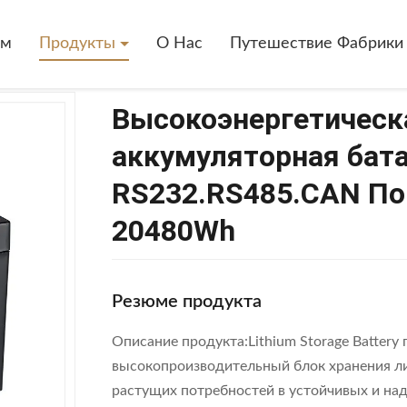
ская 12,8В Литийная Аккумуляторная Батарея LiFePo4 RS232.RS485
ом
Продукты
О Нас
Путешествие Фабрики
Высокоэнергетическа
аккумуляторная бата
RS232.RS485.CAN Пор
20480Wh
Резюме продукта
Описание продукта:Lithium Storage Battery
высокопроизводительный блок хранения ли
растущих потребностей в устойчивых и на