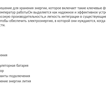
 решение для хранения энергии, которое включает такие ключевые 
мператур работыОн выделяется как надежное и эффективное устро
высокую производительность,и легкость интеграции в существующи
чтобы обеспечить электроэнергию, в которой они нуждаются, когда
сти.
нения
уляторная батарея
тор
рианты подключения
нение энергии лития