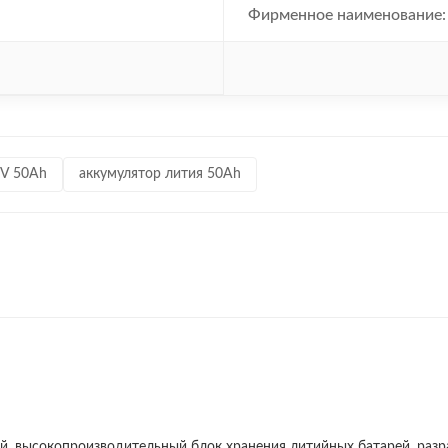
Фирменное наименование:
2V 50Ah
аккумулятор лития 50Ah
овой, высокопроизводительный блок хранения литийных батарей, ра