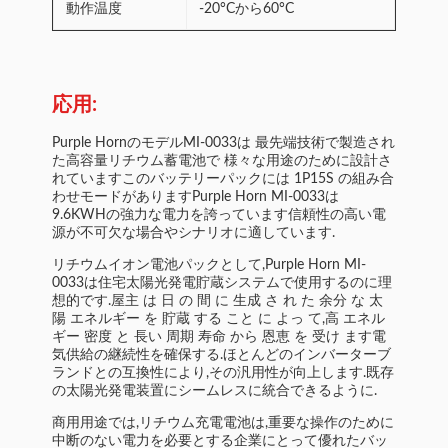
動作温度
-20°Cから60°C
応用:
Purple HornのモデルMI-0033は 最先端技術で製造され
た高容量リチウム蓄電池で 様々な用途のために設計さ
れていますこのバッテリーパックには 1P15S の組み合
わせモードがありますPurple Horn MI-0033は
9.6KWHの強力な電力を誇っています信頼性の高い電
源が不可欠な場合やシナリオに適しています.
リチウムイオン電池パックとして,Purple Horn MI-
0033は住宅太陽光発電貯蔵システムで使用するのに理
想的です.屋主 は 日 の 間 に 生成 さ れ た 余分 な 太
陽 エネルギー を 貯蔵 する こと に よっ て,高 エネル
ギー 密度 と 長い 周期 寿命 から 恩恵 を 受け ます電
気供給の継続性を確保する.ほとんどのインバーターブ
ランドとの互換性により,その汎用性が向上します.既存
の太陽光発電装置にシームレスに統合できるように.
商用用途では,リチウム充電電池は,重要な操作のために
中断のない電力を必要とする企業にとって優れたバッ