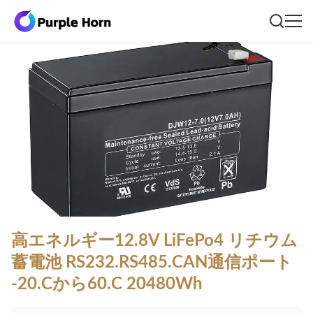
高エネルギー12.8V LiFePo4 リチウム
蓄電池 RS232.RS485.CAN通信ポート
-20.Cから60.C 20480Wh