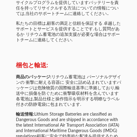
サイクルプログラムを提供していますバッテリーを責
任を持ってリサイクルする方法についての情報につい
ては,当社のサポートチームに連絡してください..
私たちの目標は,顧客の満足と信頼を保証する 卓越した
サポートとサービスを提供することです.もし質問があ
るか リチウム蓄電池の追加支援が必要な場合はサポー
トチームに連絡してください.
梱包と輸送:
商品のパッケージ:
リチウム蓄電池は パーソナルデザイ
ンの 衝撃に耐える容器に 安全に詰め込まれていますパ
ッケージは危険物質の国際輸送基準に準拠しており,輸
送中に損傷を防ぐために衝撃吸収材料を含んでいます
各電池は,製品仕様と操作指示を明示する明瞭なラベル
付きの防静電袋に包まれています.
輸送情報:
Lithium Storage Batteries are classified as
Dangerous Goods and are shipped in accordance with
the latest International Air Transport Association (IATA)
and International Maritime Dangerous Goods (IMDG)
regulations顧客に安全で効率的な配達を提供するため