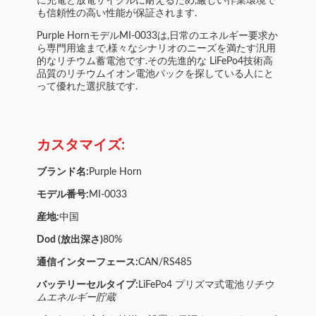
に充電と放電サイクルに耐えるため,厳しい作業環境で
も信頼性の高い性能が保証されます.
Purple HornモデルMI-0033は,日常のエネルギー要求か
ら専門用途まで,様々なシナリオのニーズを満たす汎用
的なリチウム蓄電池です.その先進的な LiFePo4技術高
品質のリチウムイオン電池パックを探している人にと
って優れた選択肢です.
カスタマイズ:
ブランド名:
Purple Horn
モデル番号:
MI-0033
産地:
中国
Dod (放出深さ)
80%
通信インターフェース:
CAN/RS485
バッテリーセルタイプ:
LiFePo4 プリズマ式電池
リチウ
ムエネルギー貯蔵