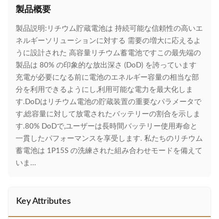
製品概要
製品説明:リチウム貯蔵電池は 持続可能な信頼性の高いエ
ネルギーソリューションに対する 需要の増大に応えるよ
うに設計された 高容量リチウム蓄電池ですこの最先端の
製品は 80% の印象的な放出深さ (DoD) を誇っています
充電が必要になる前に電池のエネルギー容量の相当な部
分を利用できるようにし,利用可能な電力を最大化しま
す.DoDはリチウム電池の貯蔵装置の重要なパラメータで
す,総容量に対して放電されたバッテリーの割合を示しま
す.80% DoDで,ユーザーは長時間バッテリー使用寿命と
一貫したパフォーマンスを享受します. 私たちのリチウム
蓄電池は 1P15S の洗練された組み合わせモードを備えて
いま...
Key Attributes