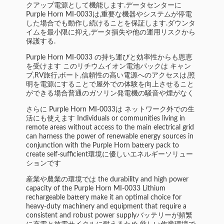
クアップ電源として機能します.データセンターに
Purple Horn MI-0033は,重要な機器やシステムが停電
した場合でも動作し続けることを保証します.ダウンタ
イムを最小限に抑え,データ損失や他の運用リスクから
保護する.
Purple Horn MI-0033 の持ち運びと効率性からも恩恵
を受けます このリチウムイオン電池パックは キャン
プ,RV旅行,ボート,信頼性の高い電源へのアクセスは,照
明を電源にすることで屋外での体験を向上させること
ができる場合普通のガソリン発電機の騒音や煙がなく
さらに Purple Horn MI-0033は ネットワーク外での生
活にも使えます Individuals or communities living in
remote areas without access to the main electrical grid
can harness the power of renewable energy sources in
conjunction with the Purple Horn battery pack to
create self-sufficient環境に優しいエネルギーソリュー
ションです
産業や農業の環境では the durability and high power
capacity of the Purple Horn MI-0033 Lithium
rechargeable battery make it an optimal choice for
heavy-duty machinery and equipment that require a
consistent and robust power supplyバッテリーが頻繁