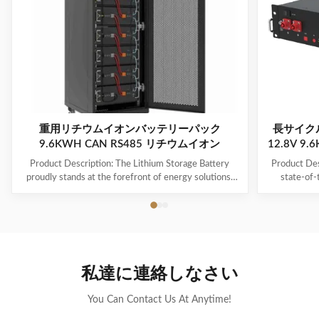
重用リチウムイオンバッテリーパック
長サイク
9.6KWH CAN RS485 リチウムイオン
12.8V 9
Product Description: The Lithium Storage Battery
Product Des
proudly stands at the forefront of energy solutions,
state-of-
offering a reliable and efficient power source that
specifically
caters to a multitude of applications. This battery is
for reliable 
designed to maximize user convenience and
battery is 
adaptability, featuring advanced technology in the
standa
form of a Lifepo4 battery type. Each unit is
compro
meticulously packaged in a customized package,
compactnes
私達に連絡しなさい
ensuring that the battery is delivered in optimal
range of ap
condition, ready to perform to the
s
You Can Contact Us At Anytime!