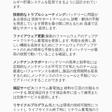
ルギー貯蔵システムを監視できるように設計されてい
ます.
技術的なトラブルシューティング:
バッテリーに問題が
ある場合は 技術サポートチームから 診断・解決の手順
を用意しています障害を最小限に抑えるため 迅速で正
確なサポートを 提供します.
ファイアウェア更新:
最新のファームウェアのアップデ
ートでリチウム蓄電池を更新します. 性能を改善し,新
しい機能を追加するためにファームウェアのアップデ
ートのための簡単な手順を提供します.バッテリーが最
高の状態で動いていることを確認します.
メンテナンスサポート
バッテリーの長寿と効率化には
定期的なメンテナンスが不可欠です私たちのチームは,
最適なパフォーマンスを維持し,製品の使用期間を延長
するために,メンテナンスのスケジュールと手順につい
てアドバイスすることができます.
保証サービス:
リチウム蓄電池は 材料や工芸の欠陥をカ
バーする 限定保証付きです保証条件に従って修理また
は交換サービスを提供します..
リサイクルプログラム:
私たちは環境の持続可能性にコ
ミットし ライフサイクル終了時に リチウム蓄電池のリ