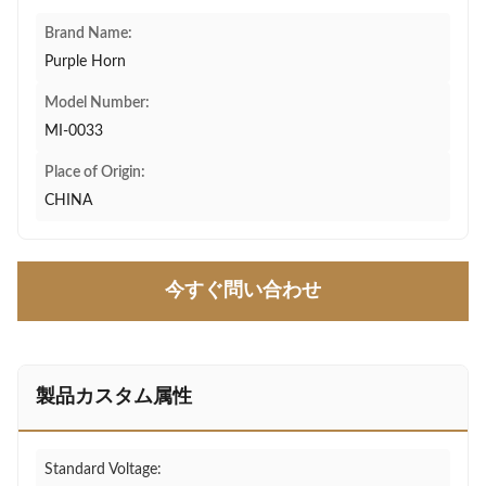
Brand Name:
Purple Horn
Model Number:
MI-0033
Place of Origin:
CHINA
今すぐ問い合わせ
製品カスタム属性
Standard Voltage: