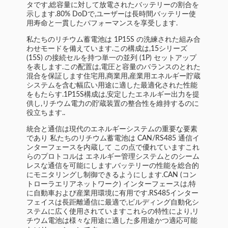
タです,総容量に対して放電されたバッテリーの割合を
示します.80% DoDで,ユーザーは長時間バッテリー使
用寿命と一貫したパフォーマンスを享受します.
私たちのリチウム蓄電池は 1P15S の洗練された組み合
わせモードを備えています.この構成は,15シリーズ
(15S) の接続セルを持つ単一の並列 (1P) セットアップ
を表します.この配置は,電圧と容量のバランスのとれた
混合を保証します住宅用,商業用,産業用エネルギー貯蔵
システムを含む幅広い用途に適した最適化された性能
をもたらす.1P15S構成は,安定したエネルギー出力を提
供し,リチウム電力の貯蔵装置の整合性を維持するのに
役立ちます..
統合と通信は現代のエネルギーシステムの重要な要素
であり 私たちのリチウム蓄電池は CAN/RS485 通信イ
ンターフェースを内蔵して この点で優れていますこれ
らのプロトコルは エネルギー管理システムとのシーム
レスな通信を可能にします,バッテリーの性能を総合的
にモニタリングし制御できるようにします.CAN (コン
トローラエリアネットワーク) インターフェースは,特
に自動車および産業用環境に有用です.RS485インター
フェイスは長距離通信に最適で,ビルディング自動化シ
ステムに広く使用されていますこれらの特性により,リ
チウム電池は様々な用途に適した多用途かつ適応可能