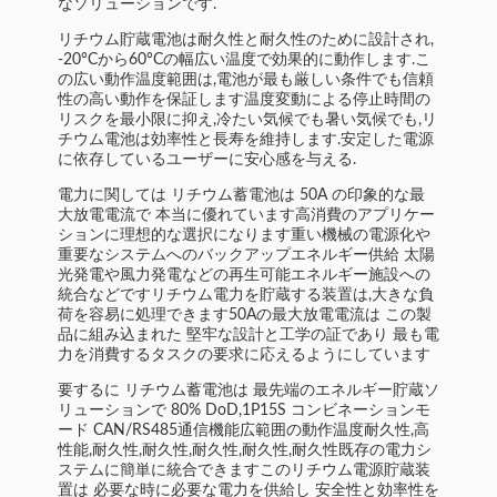
なソリューションです.
リチウム貯蔵電池は耐久性と耐久性のために設計され,
-20°Cから60°Cの幅広い温度で効果的に動作します.こ
の広い動作温度範囲は,電池が最も厳しい条件でも信頼
性の高い動作を保証します温度変動による停止時間の
リスクを最小限に抑え,冷たい気候でも暑い気候でも,リ
チウム電池は効率性と長寿を維持します.安定した電源
に依存しているユーザーに安心感を与える.
電力に関しては リチウム蓄電池は 50A の印象的な最
大放電電流で 本当に優れています高消費のアプリケー
ションに理想的な選択になります重い機械の電源化や
重要なシステムへのバックアップエネルギー供給 太陽
光発電や風力発電などの再生可能エネルギー施設への
統合などですリチウム電力を貯蔵する装置は,大きな負
荷を容易に処理できます50Aの最大放電電流は この製
品に組み込まれた 堅牢な設計と工学の証であり 最も電
力を消費するタスクの要求に応えるようにしています
要するに リチウム蓄電池は 最先端のエネルギー貯蔵ソ
リューションで 80% DoD,1P15S コンビネーションモ
ード CAN/RS485通信機能広範囲の動作温度耐久性,高
性能,耐久性,耐久性,耐久性,耐久性,耐久性既存の電力シ
ステムに簡単に統合できますこのリチウム電源貯蔵装
置は 必要な時に必要な電力を供給し 安全性と効率性を