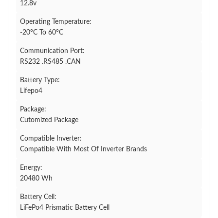
12.8v
Operating Temperature:
-20°C To 60°C
Communication Port:
RS232 .RS485 .CAN
Battery Type:
Lifepo4
Package:
Cutomized Package
Compatible Inverter:
Compatible With Most Of Inverter Brands
Energy:
20480 Wh
Battery Cell:
LiFePo4 Prismatic Battery Cell