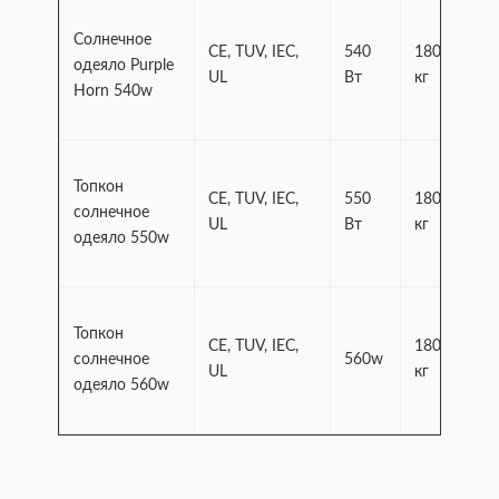
Солнечное
CE, TUV, IEC,
540
180,5
Сп
одеяло Purple
UL
Вт
кг
а
Horn 540w
Топкон
CE, TUV, IEC,
550
180,5
Сп
солнечное
UL
Вт
кг
а
одеяло 550w
Топкон
CE, TUV, IEC,
180,5
Сп
солнечное
560w
UL
кг
а
одеяло 560w