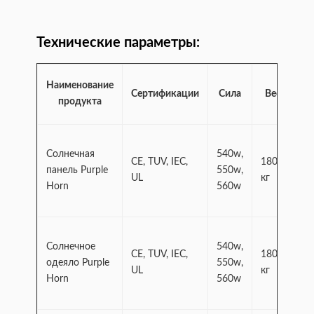
Технические параметры:
Наименование
М
Сертификации
Сила
Вес
продукта
Солнечная
540w,
CE, TUV, IEC,
180,5
Сп
панель Purple
550w,
UL
кг
а
Horn
560w
Солнечное
540w,
CE, TUV, IEC,
180,5
Сп
одеяло Purple
550w,
UL
кг
а
Horn
560w