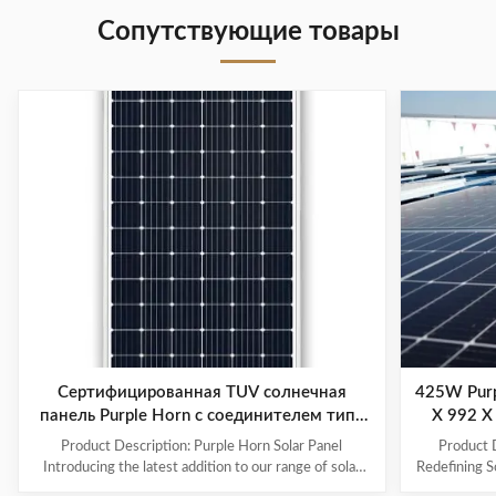
Сопутствующие товары
Сертифицированная TUV солнечная
425W Purp
панель Purple Horn с соединителем типа
X 992 X
MC4 от -40°C до 85°C
Product Description: Purple Horn Solar Panel
Product D
Introducing the latest addition to our range of solar
Redefining S
products - the Purple Horn Solar Panel. With its
its cu