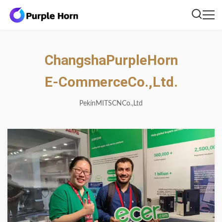
Changsha
Purple
Horn
E-Commerce
Co.,
Ltd.
Pekín
MITSCN
Co.,
Ltd