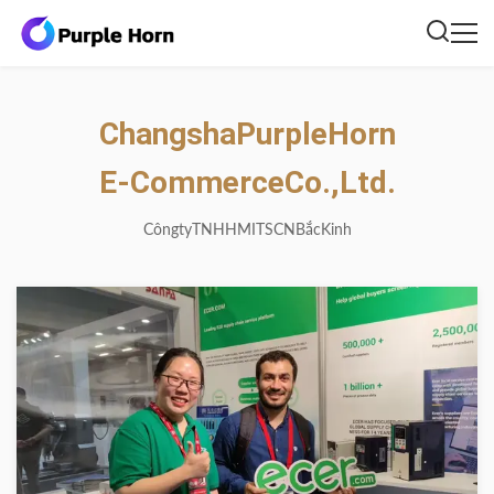
Changsha
Purple
Horn
E-Commerce
Co.,
Ltd.
Công
ty
TNHH
MITSCN
Bắc
Kinh