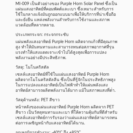
MI-009 เป็นตัวอย่างของ Purple Horn Solar Panel ซึ่งเป็น
แผ่นแสงอาทิตย์ที่คอมพัคต์และเบา ซึ่งเหมาะสําหรับการ
ใช้ในกลางแจ้งมันถูกออกแบบมาเพื่อให้บริการที่น่าเชื่อถือ
และยั่งยืน แหล่งพลังงานสําหรับการใช้งานและสภาพ
แวดล้อมที่หลากหลาย.
ประเภทกระจก: กระจกกระชับ
แผ่นพลังแสงอาทิตย์ Purple Horn ผลิตจากแก้วที่มีคุณภาพ
สูง ทําให้มันทนทานและสามารถทนต่อสภาพอากาศที่รุน
แรงทําให้แสงแดดเจาะเข้าไปได้สูงสุดเพื่อการแปลง
พลังงานอย่างมีประสิทธิภาพ.
วัสดุ: โมโนคริสตัล
เซลล์แสงอาทิตย์ที่ใช้ในแผ่นแสงอาทิตย์ Purple Horn
ผลิตจากโมโนคริสตัลลีน ซึ่งเป็นที่รู้จักในประสิทธิภาพสูง
ในการแปลงแสงอาทิตย์เป็นไฟฟ้าทําให้แผ่นพลังแสง
อาทิตย์สามารถผลิตพลังงานได้มาก แม้ในสภาพแสงที่ต่ํา.
วัสดุด้านหลัง: PET สีขาว
หน้าหลังของแผ่นแสงอาทิตย์ Purple Horn ผลิตจาก PET
สีขาว เป็นวัสดุทนทานและเบา ที่ให้ความคุ้มกันที่ดีสําหรับ
เซลล์แสงอาทิตย์การรับรองว่าแผ่นแสงอาทิตย์สามารถทน
ต่อการเผชิญหน้ากับแสงอาทิตย์ได้นาน.
อุณหภูมิการทํางาน: -40°C ถึง +85°C