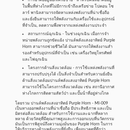
การอาศัยอยู่นอกเครือข่าย - สําหรับคนที่อาศัยอยู่
ในพื้นที่ห่างไกลที่ไม่มีการเข้าถึงเครือข่าย โปคอน โซ
ลาร์ พานิลสามารถจัดหาแหล่งพลังงานที่น่าเชื่อถือ
และยั่งยืนสามารถให้พลังงานกับเครื่องใช้และอุปกรณ์
ที่จําเป็น, ลดความพึ่งพาจากแหล่งพลังงานประจํา
สถานการณ์ฉุกเฉิน - ในช่วงฉุกเฉิน เมื่อการจํา
หน่ายพลังงานถูกขัดแย้ง ปานล์พลังแสงอาทิตย์ Purple
Horn สามารถช่วยชีวิตได้ มันสามารถให้พลังงานสํา
รองสําหรับอุปกรณ์ที่จําเป็น เช่น เครื่องวิทยุโทรศัพท์
และไฟฉุกเฉิน
โครงการด้านสิ่งแวดล้อม - การใช้แหล่งพลังงานที่
สามารถปรับปรุงได้ เป็นสิ่งจําเป็นสําหรับความยั่งยืน
ด้านสิ่งแวดล้อมปานล์พลังแสงอาทิตย์ Purple Horn
สามารถใช้ในโครงการสิ่งแวดล้อม เช่น สถานีอากาศ
ห่างไกลการติดตามสัตว์ป่า และปั๊มน้ําที่อยู่ห่างไกล
โดยรวม ปานล์พลังแสงอาทิตย์ Purple Horn - MI-009
เป็นทางออกพลังงานที่น่าเชื่อถือ มีประสิทธิภาพ และเป็น
มิตรต่อสิ่งแวดล้อม สําหรับการใช้งานและฉากที่หลาก
หลาย ด้วยวัสดุที่มีคุณภาพสูงและการออกแบบที่นวัตกรรม
มันเป็นการพิสูจน์ถึงความมุ่งมั่นของ Purple Horn ในการ
ให้บริการทางด้านพลังงานที่ยั่งยืน เพื่ออนาคตที่ดีกว่า.