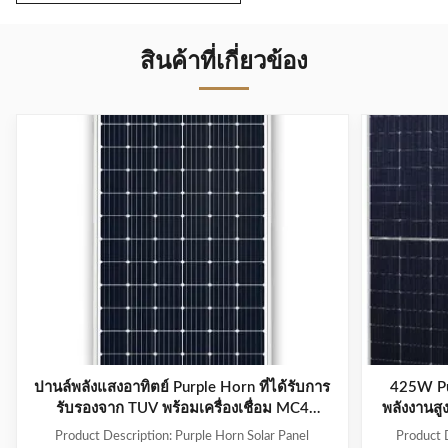
สินค้าที่เกี่ยวข้อง
ปานล์พลังแสงอาทิตย์ Purple Horn ที่ได้รับการ
425W Pu
รับรองจาก TUV พร้อมเครื่องเชื่อม MC4
พลังงานสู
ประเภท -40°C ถึง 85°C
Product Description: Purple Horn Solar Panel
Product D