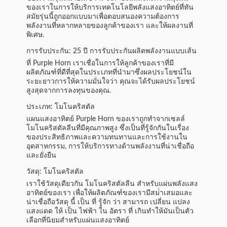
ของเราในการให้บริการเทคโนโลยีพลังแสงอาทิตย์ที่ทัน
สมัยรุ่นนี้ถูกออกแบบมาเพื่อตอบสนองความต้องการ
พลังงานที่หลากหลายของลูกค้าของเรา และให้ผลงานที่
พิเศษ.
การรับประกัน: 25 ปี การรับประกันผลิตพลังงานแบบเส้น
ที่ Purple Horn เราเชื่อในการให้ลูกค้าของเราที่มี
ผลิตภัณฑ์ที่ดีที่สุดในประเภทที่นํามาซึ่งผลประโยชน์ใน
ระยะยาวการให้ความมั่นใจว่า คุณจะได้รับผลประโยชน์
สูงสุดจากการลงทุนของคุณ.
ประเภท: โมโนคริสตัล
แผนแสงอาทิตย์ Purple Horn ของเราถูกทําจากเซลล์
โมโนคริสตัลลีนที่มีคุณภาพสูง ซึ่งเป็นที่รู้จักกันในเรื่อง
ของประสิทธิภาพและความทนทานและการใช้งานใน
อุตสาหกรรม, การให้บริการทางด้านพลังงานที่น่าเชื่อถือ
และยั่งยืน
วัสดุ: โมโนคริสตัล
เราใช้วัสดุเดียวกัน โมโนคริสตัลลีน สําหรับแผ่นพลังแสง
อาทิตย์ของเรา เพื่อให้ผลิตภัณฑ์ของเรามีสม่ําเสมอและ
น่าเชื่อถือวัสดุ นี้ เป็น ที่ รู้จัก ว่า สามารถ เปลี่ยน แปลง
แสงแดด ให้ เป็น ไฟฟ้า ใน อัตรา ที่ เกินทําให้มันเป็นตัว
เลือกที่นิยมสําหรับแผ่นแสงอาทิตย์