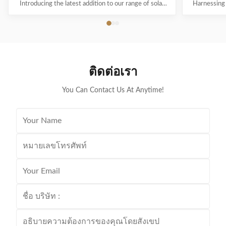
Introducing the latest addition to our range of solar
Harnessing 
products - the Purple Horn Solar Panel. With its
Panel is a re
premium quality and high efficiency, this solar panel is
technology 
the perfect solution for all your energy needs.
efficient 
Product Overview The Purple Horn Solar Panel is a
panels are 
durable and reliable solar panel that provides
renewable en
maximum power output and efficiency. It is designed
cost-effect
ติดต่อเรา
to meet the growing demand for cost-effective and
sources. Fra
eco-friendly energy
You Can Contact Us At Anytime!