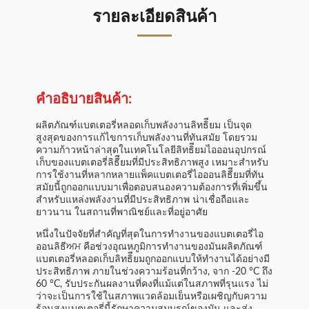
รายละเอียดสินค้า
คําอธิบายสินค้า:
ผลิตภัณฑ์แบตเตอรี่หลอดเก็บพลังงานลิทธิียม เป็นจุด
สูงสุดของการแก้ไขการเก็บพลังงานที่ทันสมัย โดยรวม
ความก้าวหน้าล่าสุดในเทคโนโลยีลิทธิียมไอออนอุปกรณ์
เก็บของแบตเตอรี่ลิธีียมที่มีประสิทธิภาพสูง เหมาะสําหรับ
การใช้งานที่หลากหลายแพ็คแบตเตอรี่ไอออนลิธีียมที่ทัน
สมัยนี้ถูกออกแบบมาเพื่อตอบสนองความต้องการที่เพิ่มขึ้น
สําหรับแหล่งพลังงานที่มีประสิทธิภาพ น่าเชื่อถือและ
ยาวนาน ในสถานที่พาณิชย์และที่อยู่อาศัย
หนึ่งในปัจจัยที่สําคัญที่สุดในการทํางานของแบตเตอรี่ไอ
ออนลิธีਅਮ คือช่วงอุณหภูมิการทํางานของมันผลิตภัณฑ์
แบตเตอรี่หลอดเก็บลิทธิียมถูกออกแบบให้ทํางานได้อย่างมี
ประสิทธิภาพ ภายในช่วงความร้อนที่กว้าง, จาก -20 °C ถึง
60 °C, รับประกันผลงานที่คงที่แม้แต่ในสภาพที่รุนแรง ไม่
ว่าจะเป็นการใช้ในสภาพแวดล้อมเย็นหรือเผชิญกับความ