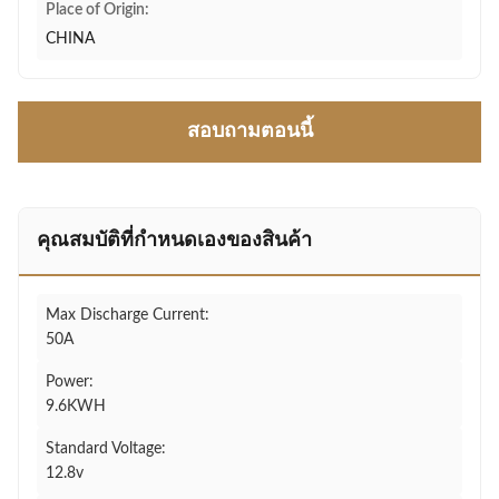
Place of Origin:
CHINA
สอบถามตอนนี้
คุณสมบัติที่กําหนดเองของสินค้า
Max Discharge Current:
50A
Power:
9.6KWH
Standard Voltage:
12.8v