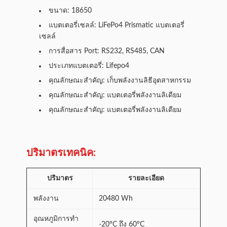
ขนาด: 18650
แบตเตอรี่เซลล์: LiFePo4 Prismatic แบตเตอรี่
เซลล์
การสื่อสาร Port: RS232, RS485, CAN
ประเภทแบตเตอรี่: Lifepo4
คุณลักษณะสําคัญ: เก็บพลังงานลิธีอุตสาหกรรม
คุณลักษณะสําคัญ: แบตเตอรี่พลังงานลิเดียม
คุณลักษณะสําคัญ: แบตเตอรี่พลังงานลิเดียม
ปริมาตรเทคนิค:
ปริมาตร
รายละเอียด
พลังงาน
20480 Wh
อุณหภูมิการทํา
-20°C ถึง 60°C