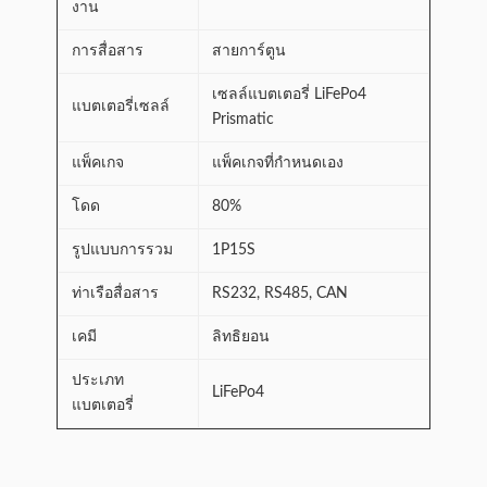
งาน
การสื่อสาร
สายการ์ตูน
เซลล์แบตเตอรี่ LiFePo4
แบตเตอรี่เซลล์
Prismatic
แพ็คเกจ
แพ็คเกจที่กําหนดเอง
โดด
80%
รูปแบบการรวม
1P15S
ท่าเรือสื่อสาร
RS232, RS485, CAN
เคมี
ลิทธิยอน
ประเภท
LiFePo4
แบตเตอรี่