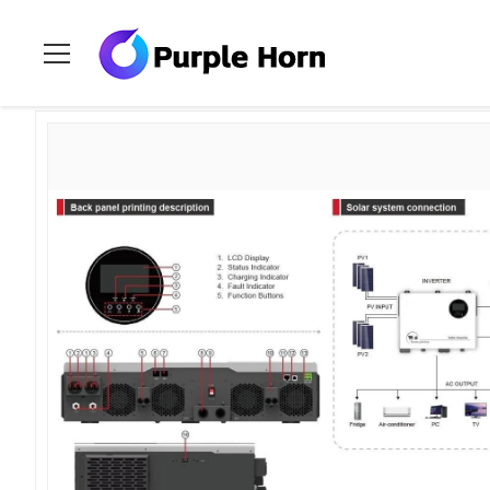
Ev
>
Ürünler
>
Şebeke Dışı Solar İnverter
>
8-10kw Multi Fonk