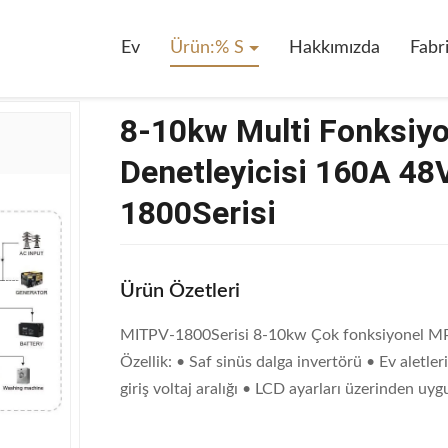
siyonlu MPPT Inverter Denetleyicisi 160A 48VDC Duvar Montu MITPV-1
Ev
Ürün:% S
Hakkımızda
Fabr
8-10kw Multi Fonksiy
Denetleyicisi 160A 4
1800Serisi
Ürün Özetleri
MITPV-1800Serisi 8-10kw Çok fonksiyonel MP
Özellik: • Saf sinüs dalga invertörü • Ev aletleri 
giriş voltaj aralığı • LCD ayarları üzerinden uygul