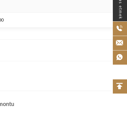
Temas etmek
00
 montu