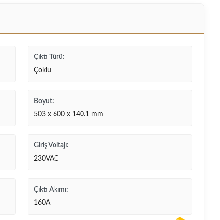
Çıktı Türü:
Çoklu
Boyut:
503 x 600 x 140.1 mm
Giriş Voltajı:
230VAC
Çıktı Akımı:
160A