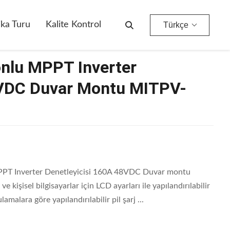
800Serisi
ika Turu
Kalite Kontrol
Türkçe
onlu MPPT Inverter
8VDC Duvar Montu MITPV-
PT Inverter Denetleyicisi 160A 48VDC Duvar montu
ve kişisel bilgisayarlar için LCD ayarları ile yapılandırılabilir
amalara göre yapılandırılabilir pil şarj ...