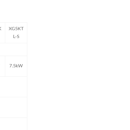
K
XG5KT
L-S
W
7.5kW