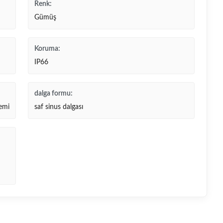
Renk:
Gümüş
Koruma:
IP66
dalga formu:
temi
saf sinus dalgası