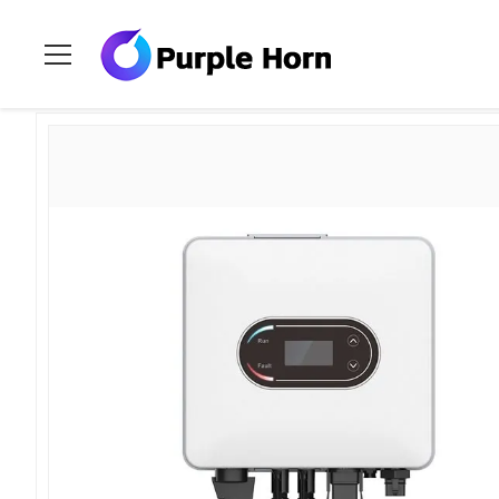
Ev
>
Ürünler
>
Şebeke Dışı Solar İnverter
>
Purple Horn Tek Fa