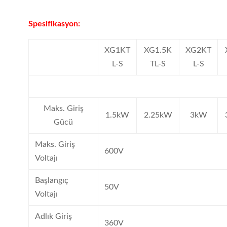
Spesifikasyon:
XG1KT
XG1.5K
XG2KT
L-S
TL-S
L-S
Maks. Giriş
1.5kW
2.25kW
3kW
Gücü
Maks. Giriş
600V
Voltajı
Başlangıç
50V
Voltajı
Adlık Giriş
360V