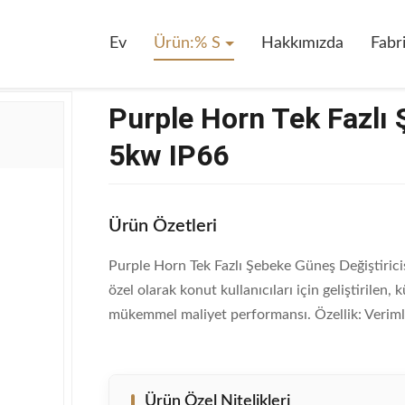
zlı Şebeke Güneş Invertörü 1kw-5kw IP66
Ev
Ürün:% S
Hakkımızda
Fabr
Purple Horn Tek Fazlı
5kw IP66
Ürün Özetleri
Purple Horn Tek Fazlı Şebeke Güneş Değiştiri
özel olarak konut kullanıcıları için geliştirilen,
mükemmel maliyet performansı. Özellik: Veriml
Ürün Özel Nitelikleri