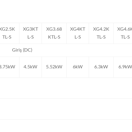
XG2.5K
XG3KT
XG3.68
XG4KT
XG4.2K
XG4.6
TL-S
L-S
KTL-S
L-S
TL-S
TL-S
Giriş (DC)
3.75kW
4.5kW
5.52kW
6kW
6.3kW
6.9k