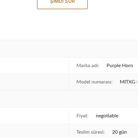
ŞIMDI SOR
Marka adı:
Purple Horn
Model numarası:
MITXG-
Fiyat:
negotiable
Teslim süresi:
20 gün