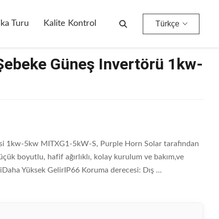
ika Turu
Kalite Kontrol
Türkçe
 Şebeke Güneş Invertörü 1kw-
cisi 1kw-5kw MITXG1-5kW-S, Purple Horn Solar tarafından
 küçük boyutlu, hafif ağırlıklı, kolay kurulum ve bakım,ve
iDaha Yüksek GelirIP66 Koruma derecesi: Dış ...