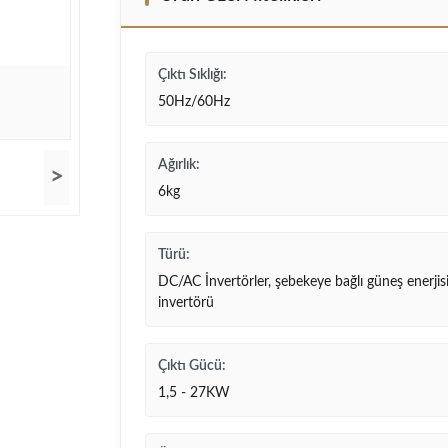
Çıktı Sıklığı:
50Hz/60Hz
Ağırlık:
>
6kg
Türü:
DC/AC İnvertörler, şebekeye bağlı güneş enerjis
invertörü
Çıktı Gücü:
1,5 - 27KW