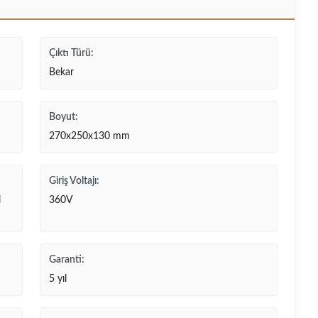
Çıktı Türü:
Bekar
Boyut:
270x250x130 mm
Giriş Voltajı:
i
360V
Garanti:
5 yıl