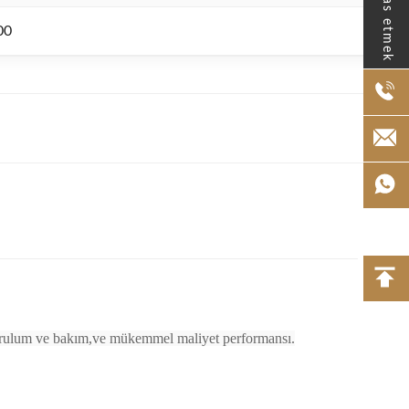
Temas etmek
00
y kurulum ve bakım,ve mükemmel maliyet performansı.