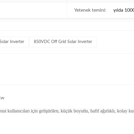
Yetenek temini:
yılda 100
olar Inverter
850VDC Off Grid Solar Inverter
5kw
kullanıcıları için geliştirilen, küçük boyutlu, hafif ağırlıklı, kola