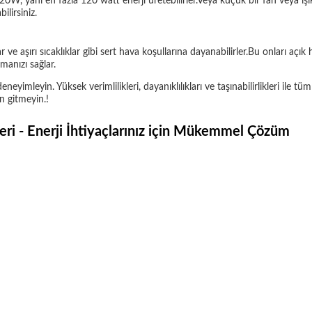
, yani en fazla 120 watt enerji üretebilirler.Veya küçük bir fan veya ışık
lirsiniz.
 ve aşırı sıcaklıklar gibi sert hava koşullarına dayanabilirler.Bu onları a
manızı sağlar.
eneyimleyin. Yüksek verimlilikleri, dayanıklılıkları ve taşınabilirlikleri ile t
n gitmeyin.!
i - Enerji İhtiyaçlarınız için Mükemmel Çözüm