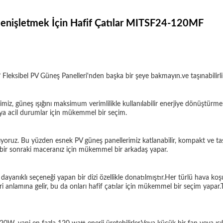
Genişletmek İçin Hafif Çatılar MITSF24-120MF
z? Fleksibel PV Güneş Panelleri'nden başka bir şeye bakmayın.ve taşınabilirli
erimiz, güneş ışığını maksimum verimlilikle kullanılabilir enerjiye dönüştür
veya acil durumlar için mükemmel bir seçim.
nlıyoruz. Bu yüzden esnek PV güneş panellerimiz katlanabilir, kompakt ve taş
ı bir sonraki maceranız için mükemmel bir arkadaş yapar.
ayanıklı seçeneği yapan bir dizi özellikle donatılmıştır.Her türlü hava ko
 anlamına gelir, bu da onları hafif çatılar için mükemmel bir seçim yapar.Taş