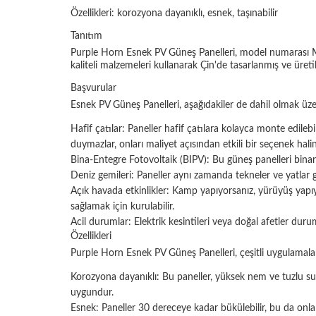
Özellikleri: korozyona dayanıklı, esnek, taşınabilir
Tanıtım
Purple Horn Esnek PV Güneş Panelleri, model numarası MI
kaliteli malzemeleri kullanarak Çin'de tasarlanmış ve üretil
Başvurular
Esnek PV Güneş Panelleri, aşağıdakiler de dahil olmak üzere
Hafif çatılar: Paneller hafif çatılara kolayca monte edilebi
duymazlar, onları maliyet açısından etkili bir seçenek haline
Bina-Entegre Fotovoltaik (BIPV): Bu güneş panelleri binanı
Deniz gemileri: Paneller aynı zamanda tekneler ve yatlar g
Açık havada etkinlikler: Kamp yapıyorsanız, yürüyüş yapıyo
sağlamak için kurulabilir.
Acil durumlar: Elektrik kesintileri veya doğal afetler duru
Özellikleri
Purple Horn Esnek PV Güneş Panelleri, çeşitli uygulamalar iç
Korozyona dayanıklı: Bu paneller, yüksek nem ve tuzlu su 
uygundur.
Esnek: Paneller 30 dereceye kadar bükülebilir, bu da onla