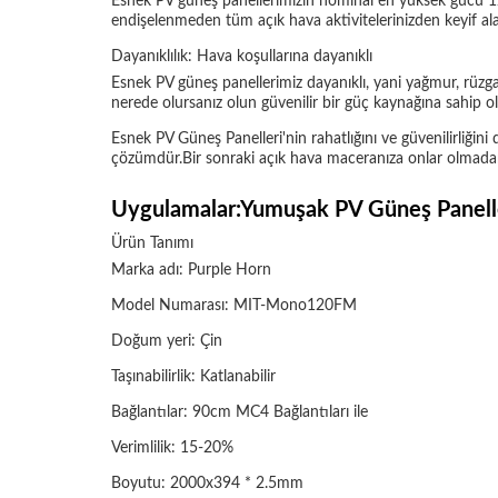
Esnek PV güneş panellerimizin nominal en yüksek gücü 120W
endişelenmeden tüm açık hava aktivitelerinizden keyif alabi
Dayanıklılık: Hava koşullarına dayanıklı
Esnek PV güneş panellerimiz dayanıklı, yani yağmur, rüzgar
nerede olursanız olun güvenilir bir güç kaynağına sahip ol
Esnek PV Güneş Panelleri'nin rahatlığını ve güvenilirliğini d
çözümdür.Bir sonraki açık hava maceranıza onlar olmada
Uygulamalar:Yumuşak PV Güneş Paneller
Ürün Tanımı
Marka adı: Purple Horn
Model Numarası: MIT-Mono120FM
Doğum yeri: Çin
Taşınabilirlik: Katlanabilir
Bağlantılar: 90cm MC4 Bağlantıları ile
Verimlilik: 15-20%
Boyutu: 2000x394 * 2.5mm