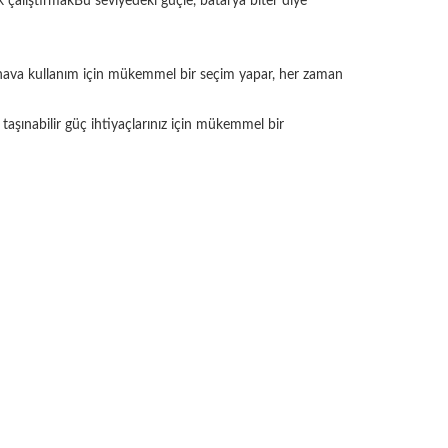
 çalıştırmakBu seviyedeki güçle, batarya biter diye
çık hava kullanım için mükemmel bir seçim yapar, her zaman
üm taşınabilir güç ihtiyaçlarınız için mükemmel bir