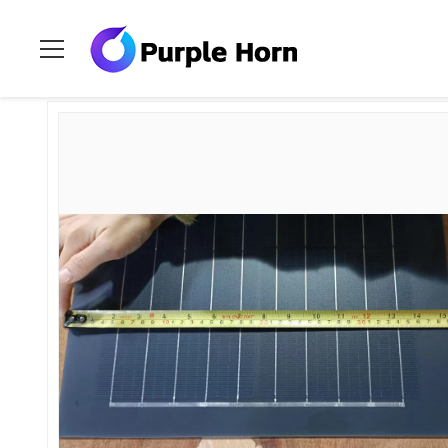
Ev
>
Ürünler
>
Esnek PV Güneş Panelleri
>
İnce Film Esnek PV