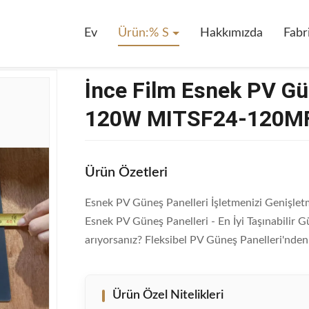
 Güneş Panelleri Hafif Çatılar 120W MITSF24-120MF
Ev
Ürün:% S
Hakkımızda
Fabr
İnce Film Esnek PV Gün
120W MITSF24-120M
Ürün Özetleri
Esnek PV Güneş Panelleri İşletmenizi Genişle
Esnek PV Güneş Panelleri - En İyi Taşınabilir G
arıyorsanız? Fleksibel PV Güneş Panelleri'nden 
Ürün Özel Nitelikleri