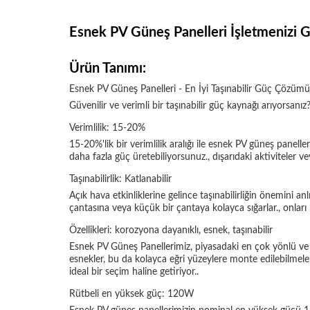
Esnek PV Güneş Panelleri İşletmenizi 
Ürün Tanımı:
Esnek PV Güneş Panelleri - En İyi Taşınabilir Güç Çözümü
Güvenilir ve verimli bir taşınabilir güç kaynağı arıyorsanı
Verimlilik: 15-20%
15-20%'lik bir verimlilik aralığı ile esnek PV güneş panell
daha fazla güç üretebiliyorsunuz., dışarıdaki aktiviteler 
Taşınabilirlik: Katlanabilir
Açık hava etkinliklerine gelince taşınabilirliğin önemini a
çantasına veya küçük bir çantaya kolayca sığarlar., onlar
Özellikleri: korozyona dayanıklı, esnek, taşınabilir
Esnek PV Güneş Panellerimiz, piyasadaki en çok yönlü ve d
esnekler, bu da kolayca eğri yüzeylere monte edilebilmeleri
ideal bir seçim haline getiriyor..
Rütbeli en yüksek güç: 120W