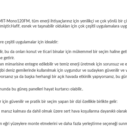
T-Mono120FM, tüm enerji ihtiyaçlarınız için yenilikçi ve çok yönlü bir ç
miştir.Hafif, esnek ve taşınabilir oldukları için çok çeşitli uygulamalara uy
 çeşitli uygulamalar için idealdir:
lir, bu da onları konut ve ticari binalar için mükemmel bir seçim haline geti
 getirir.
n mimarisine entegre edilebilir ve temiz enerji üretmek için sorunsuz ve e
ibi deniz gemilerinde kullanılmak için uygundur ve sudayken güvenilir ve ver
rsanız ya da başka herhangi bir açık havada etkinlik yapıyorsanız, bu güneş
munda bu güneş panelleri hayat kurtarıcı olabilir..
in güvenilir ve pratik bir seçim yapan bir dizi özellikle birlikte gelir:
maruz kalması da dahil olmak üzere sert hava koşullarına dayanıklı olarak 
rı eğri yüzeylere monte etmelerini ve daha fazla yerleştirme seçeneği sunma