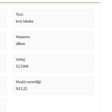
Türü:
ince tabaka
Malzeme:
silikon
Voltaj:
12,2Volt
Modül verimliliği:
%15,22