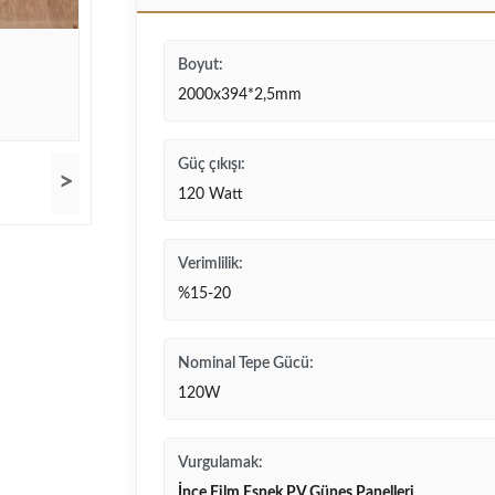
Boyut:
2000x394*2,5mm
Güç çıkışı:
>
120 Watt
Verimlilik:
%15-20
Nominal Tepe Gücü:
120W
Vurgulamak:
İnce Film Esnek PV Güneş Panelleri
,