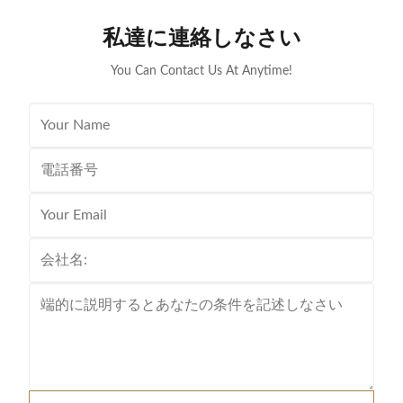
Junction box: IP67 Back sheet color: Black or White
120MF, is
Used for Balcony,RV,Trains, yachts,mopeds,logistic
ensuring max
私達に連絡しなさい
vehicles
flexible des
s
You Can Contact Us At Anytime!