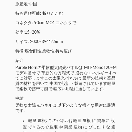
原産地:中国
持ち運び可能: 折りたたむ
コネクタ: 90cm MC4 コネクタで
効率:15~20%
サイズ: 2000x394*2.5mm
特徴:腐食耐性,柔軟性,持ち運び
紹介
Purple Hornの柔軟型太陽光パネルは MIT-Mono120FM
モデル番号で 革新的な方程式で 必要なエネルギーすべ
てに対応しますこの太陽光パネルは 最新の技術と高品
質の材料を用いて 中国で設計・製造されています軽量
で柔軟で携帯可能で,幅広い用途に適しています.
申請
柔軟な太陽光パネルは,以下のような様々な用途に最適
です.
軽量 屋根: このパネルは軽量 屋根 に 簡単に 設
置 できるので,住宅 や 商業 建物 に ぴったり な 選