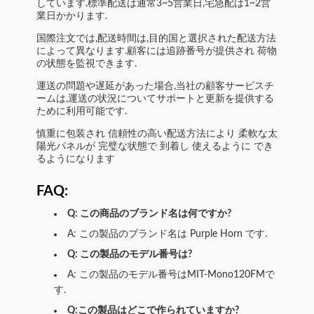
しています.標準配送は通常3~5営業日,宅急配は1~2営
業日かかります.
国際注文では,配送時間は,目的国と選択された配送方法
によって異なります.顧客には追跡番号が提供され 荷物
の状態を監視できます.
運送の問題や遅延があった場合,当社の顧客サービスチ
ームは,運送の状況についてサポートと更新を提供する
ために利用可能です.
慎重に包装され 信頼性の高い配送方法により 柔軟な太
陽光パネルが 完璧な状態で 到着し 使えるように でき
るようになります
FAQ:
Q: この商品のブランド名は何ですか?
A: この製品のブランド名は Purple Horn です.
Q: この製品のモデル番号は?
A: この製品のモデル番号はMIT-Mono120FMで
す.
Q:この製品はどこで作られていますか?