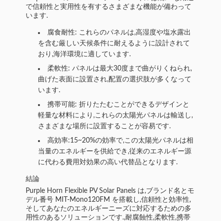
で信頼性と実用性を有するさまざまな機能が備わって
います.
腐食耐性: これらのパネルは,高湿度や塩水露出
を含む厳しい天候条件に耐えるように設計されて
おり,海洋環境に適しています.
柔軟性: パネルは最大30度まで曲がりくねられ,
曲げた表面に設置され,配置の選択肢が多くなって
います.
携帯可能: 折りたたむことができるデザインと
軽量な材料により,これらの太陽光パネルは輸送し,
さまざまな場所に設置することが容易です.
高効率:15~20%の効率で,この太陽光パネルは相
当量のエネルギーを供給でき,従来のエネルギー源
に代わる費用対効果の高い代替品となります.
結論
Purple Horn Flexible PV Solar Panels は,ブランド名とモ
デル番号 MIT-Mono120FM を搭載し,信頼性と効率性,
そしてあなたのエネルギーニーズに対応するための多
用性のあるソリューションです.,耐腐蝕性,柔軟性,携帯