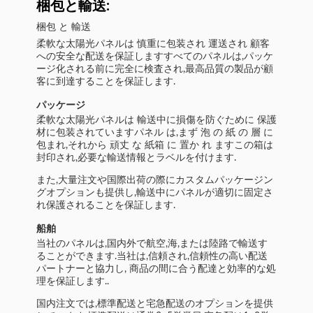
梱包と輸送:
梱包 と 輸送
柔軟な太陽光パネルは 慎重に包装され 運送され 顧客
への安全な配送を保証しますすべてのパネルは,パッケ
ージ化される前に完全に検査され,最高品質の製品が顧
客に到達することを保証します.
パッケージ
柔軟な太陽光パネルは 輸送中に損傷を防ぐために 保護
材に包装されていますパネル は,まず 泡 の 紙 の 層 に
包まれ,それから 頑丈 な 紙箱 に 置か れ ますこの箱は
封印され,必要な輸送情報とラベルを付けます.
また,大量注文や国際出荷の際にカスタムパッケージン
グオプションも提供し,輸送中にパネルが適切に固定さ
れ保護されることを保証します.
船舶
当社のパネルは,国内外で航空,海,または陸路で輸送す
ることができます.当社は,信頼され,信頼性の高い配送
パートナーと協力し, 商品の間に合う配達と効率的な処
理を保証します..
国内注文では,標準配送と宅急配送のオプションを提供