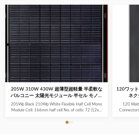
205W 310W 430W 超薄型超軽量 半柔軟な
120ワット
バルコニー 太陽光モジュール 半セル モノク
ネクタ
リスタルモジュール
205Wp Black 210Wp White Flexible Half Cell Mono
120 Watt
Module Cell: 166mm half cell No. of cells: 72 (12x6)
Connectors
Maximum Power: 205 Maximum Power
Descript
Voltage:41.4V Voc: 49.2V Maximum System Voltage:
Overview Fl
1000V DC(IEC) Module Dimensions:
and advanc
1083*1104*2.5mm Weight: 4.5Kg Frame: Frameless
generate s