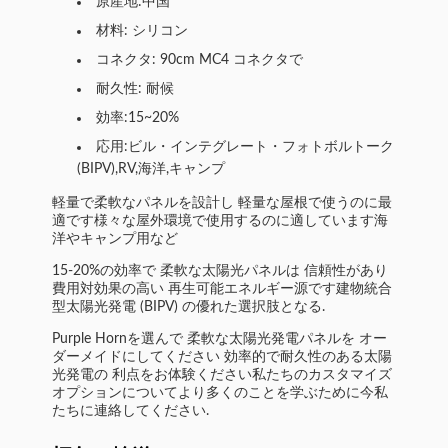
原産地:中国
材料: シリコン
コネクタ: 90cm MC4 コネクタで
耐久性: 耐候
効率:15~20%
応用:ビル・インテグレート・フォトボルトーク
(BIPV),RV,海洋,キャンプ
軽量で柔軟なパネルを設計し 軽量な屋根で使うのに最
適です様々な屋外環境で使用するのに適しています海
洋やキャンプ用など
15-20%の効率で 柔軟な太陽光パネルは 信頼性があり
費用対効果の高い 再生可能エネルギー源です建物統合
型太陽光発電 (BIPV) の優れた選択肢となる.
Purple Hornを選んで 柔軟な太陽光発電パネルを オー
ダーメイドにしてください 効率的で耐久性のある太陽
光発電の 利点をお体験ください私たちのカスタマイズ
オプションについてより多くのことを学ぶために今私
たちに連絡してください.