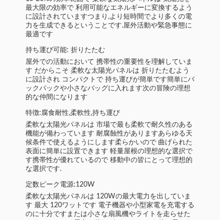
最大限の効率で 利用可能なエネルギーに変換するよう
に設計されていますつまり,より短時間でより多くの電
力を生成できるということです.屋外活動や緊急事態に
最適です
持ち運び可能: 折りたたむ
屋外での活動において 携帯性の重要性を理解していま
す だからこそ 柔軟な太陽光パネルは 折りたたむよう
に設計され コンパクトで 持ち運びが簡単です簡単にバ
ックパックや小さなバッグに入れます次の冒険の理想
的な仲間になります
特徴:腐食耐性,柔軟性,持ち運び
柔軟な太陽光パネルは 市場で最も柔軟で耐久性のある
機能が備わっています 耐腐蝕性がありますあらゆる天
候条件で使えるようにします柔らかいので 曲げられた
表面に簡単に設置できます 軽量屋根の理想的な選択で
す携帯性が優れているので 移動中の皆にとって理想的
な選択です.
定数ピーク電源:120W
柔軟な太陽光パネルは 120Wの最大電力を出していま
す 最大 120ワットです 電子機器や小型家電を充電する
のに十分ですまたは小さな扇風機やライトを走らせた