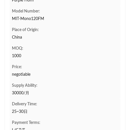
Purple Horn
Model Number:
MIT-Mono120FM
Place of Origin:
China
MOQ:
1000
Price:
negotiable
Supply Ability:
30000/月
Delivery Time:
25~30日
Payment Terms: