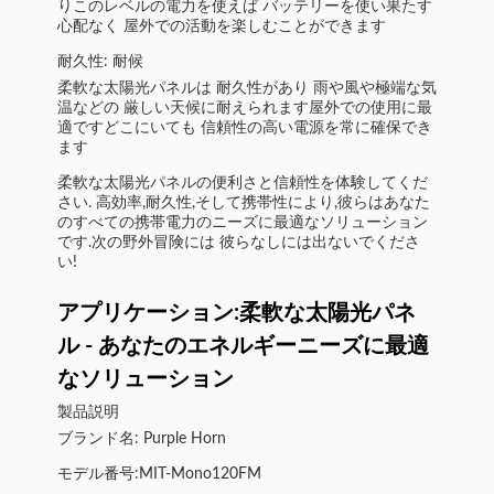
りこのレベルの電力を使えば バッテリーを使い果たす
心配なく 屋外での活動を楽しむことができます
耐久性: 耐候
柔軟な太陽光パネルは 耐久性があり 雨や風や極端な気
温などの 厳しい天候に耐えられます屋外での使用に最
適ですどこにいても 信頼性の高い電源を常に確保でき
ます
柔軟な太陽光パネルの便利さと信頼性を体験してくだ
さい. 高効率,耐久性,そして携帯性により,彼らはあなた
のすべての携帯電力のニーズに最適なソリューション
です.次の野外冒険には 彼らなしには出ないでくださ
い!
アプリケーション:柔軟な太陽光パネ
ル - あなたのエネルギーニーズに最適
なソリューション
製品説明
ブランド名: Purple Horn
モデル番号:MIT-Mono120FM