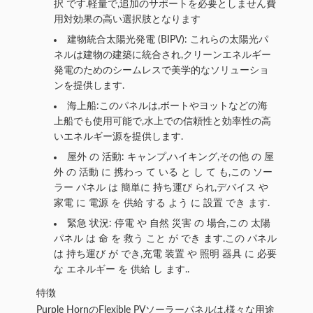
択 です.軽量で,追加のサポートを必要としません費
用対効果の高い選択肢となります
建物統合太陽光発電 (BIPV): これらの太陽光パ
ネルは建物の建築に統合され,クリーンエネルギー
発電のためのシームレスで美学的なソリューショ
ンを提供します.
海上船:このパネルは,ボートやヨットなどの海
上船でも使用可能で,水上での信頼性と効率性の高
いエネルギー源を提供します.
屋外 の 活動: キャンプ,ハイキング,その他 の 屋
外 の 活動 に 携わっ て いる と し て も,この ソー
ラー パネル は 簡単に 持ち運び られ,デバイス や
家電 に 電源 を 供給 する よう に 設置 でき ます.
緊急 状況: 停電 や 自然 災害 の 場合,この 太陽
パネル は 命 を 救う こと が でき ます.この パネル
は 持ち運び が でき,充電 装置 や 照明 器具 に 必要
な エネルギー を 供給 し ます..
特徴
Purple HornのFlexible PVソーラーパネルは,様々な用途