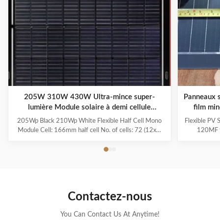
205W 310W 430W Ultra-mince super-
Panneaux s
lumière Module solaire à demi cellule
film mi
monocristallin à balcon semi-flexible
205Wp Black 210Wp White Flexible Half Cell Mono
Flexible PV 
Module Cell: 166mm half cell No. of cells: 72 (12x6)
120MF f
Maximum Power: 205 Maximum Power
Description
Voltage:41.4V Voc: 49.2V Maximum System Voltage:
Portable P
1000V DC(IEC) Module Dimensions:
efficient s
1083*1104*2.5mm Weight: 4.5Kg Frame: Frameless
than Flexibl
Junction box: IP67 Back sheet color: Black or White
perfect comb
Used for Balcony,RV,Trains, yachts,mopeds,logistic
portability 
Contactez-nous
vehicles
15-20% Wi
You Can Contact Us At Anytime!