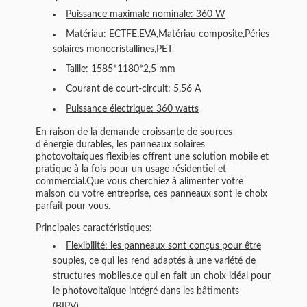
Puissance maximale nominale: 360 W
Matériau: ECTFE,EVA,Matériau composite,Péries
solaires monocristallines,PET
Taille: 1585*1180*2,5 mm
Courant de court-circuit: 5,56 A
Puissance électrique: 360 watts
En raison de la demande croissante de sources
d'énergie durables, les panneaux solaires
photovoltaïques flexibles offrent une solution mobile et
pratique à la fois pour un usage résidentiel et
commercial.Que vous cherchiez à alimenter votre
maison ou votre entreprise, ces panneaux sont le choix
parfait pour vous.
Principales caractéristiques:
Flexibilité: les panneaux sont conçus pour être
souples, ce qui les rend adaptés à une variété de
structures mobiles.ce qui en fait un choix idéal pour
le photovoltaïque intégré dans les bâtiments
(BIPV)..