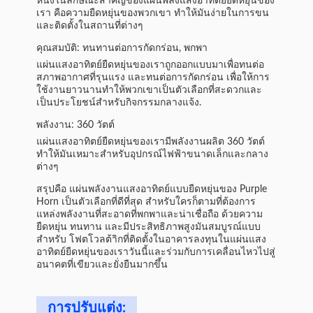
หนึ่งในลักษณะสําคัญของแผ่นพลังแสงอาทิตย์ยืดหยุ่นของ
เรา คือความยืดหยุ่นของพวกเขา ทําให้มันง่ายในการขน
และติดตั้งในสถานที่ต่างๆ
คุณสมบัติ: ทนทานต่อการกัดกร่อน, พกพา
แผ่นแสงอาทิตย์ยืดหยุ่นของเราถูกออกแบบมาเพื่อทนต่อ
สภาพอากาศที่รุนแรง และทนต่อการกัดกร่อน เพื่อให้การ
ใช้งานยาวนานทําให้พวกเขาเป็นตัวเลือกที่สะดวกและ
เป็นประโยชน์สําหรับกิจกรรมกลางแจ้ง.
พลังงาน: 360 วัตต์
แผ่นแสงอาทิตย์ยืดหยุ่นของเรามีพลังงานผลิต 360 วัตต์
ทําให้มันเหมาะสําหรับอุปกรณ์ไฟฟ้าขนาดเล็กและกลาง
ต่างๆ
สรุปคือ แผ่นพลังงานแสงอาทิตย์แบบยืดหยุ่นของ Purple
Horn เป็นตัวเลือกที่ดีที่สุด สําหรับใครก็ตามที่ต้องการ
แหล่งพลังงานที่สะอาดที่พกพาและน่าเชื่อถือ ด้วยความ
ยืดหยุ่น ทนทาน และมีประสิทธิภาพสูงมันสมบูรณ์แบบ
สําหรับ โฟตโวลต้าิกที่ติดตั้งในอาคารลงทุนในแผ่นแสง
อาทิตย์ยืดหยุ่นของเราวันนี้และร่วมกับการเคลื่อนไหวไปสู่
อนาคตที่เขียวและยั่งยืนมากขึ้น
การปรับแต่ง: