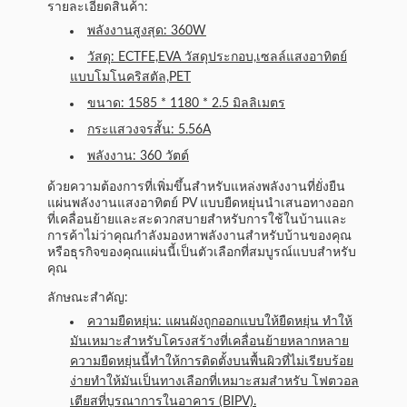
รายละเอียดสินค้า:
พลังงานสูงสุด: 360W
วัสดุ: ECTFE,EVA วัสดุประกอบ,เซลล์แสงอาทิตย์
แบบโมโนคริสตัล,PET
ขนาด: 1585 * 1180 * 2.5 มิลลิเมตร
กระแสวงจรสั้น: 5.56A
พลังงาน: 360 วัตต์
ด้วยความต้องการที่เพิ่มขึ้นสําหรับแหล่งพลังงานที่ยั่งยืน
แผ่นพลังงานแสงอาทิตย์ PV แบบยืดหยุ่นนําเสนอทางออก
ที่เคลื่อนย้ายและสะดวกสบายสําหรับการใช้ในบ้านและ
การค้าไม่ว่าคุณกําลังมองหาพลังงานสําหรับบ้านของคุณ
หรือธุรกิจของคุณแผ่นนี้เป็นตัวเลือกที่สมบูรณ์แบบสําหรับ
คุณ
ลักษณะสําคัญ:
ความยืดหยุ่น: แผนผังถูกออกแบบให้ยืดหยุ่น ทําให้
มันเหมาะสําหรับโครงสร้างที่เคลื่อนย้ายหลากหลาย
ความยืดหยุ่นนี้ทําให้การติดตั้งบนพื้นผิวที่ไม่เรียบร้อย
ง่ายทําให้มันเป็นทางเลือกที่เหมาะสมสําหรับ โฟตวอล
เตียสที่บูรณาการในอาคาร (BIPV).