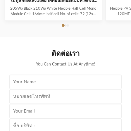
โมดูลพลังแสงแสงอาทิตย์ลมลอยแบบครึ่งเซลล์
โมโนคริสตัลลิน
205Wp Black 210Wp White Flexible Half Cell Mono
Flexible PV 
Module Cell: 166mm half cell No. of cells: 72 (12x6)
120MF f
Maximum Power: 205 Maximum Power
Description
Voltage:41.4V Voc: 49.2V Maximum System Voltage:
Portable P
1000V DC(IEC) Module Dimensions:
efficient s
1083*1104*2.5mm Weight: 4.5Kg Frame: Frameless
than Flexibl
Junction box: IP67 Back sheet color: Black or White
perfect comb
Used for Balcony,RV,Trains, yachts,mopeds,logistic
portability 
ติดต่อเรา
vehicles
15-20% Wi
You Can Contact Us At Anytime!