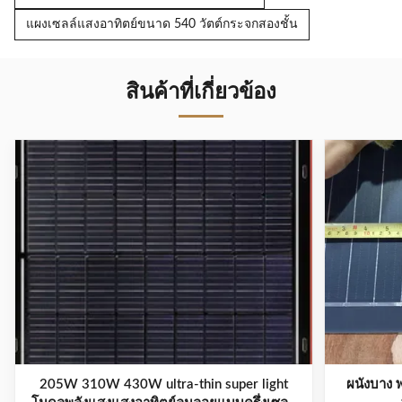
แผงเซลล์แสงอาทิตย์ขนาด 540 วัตต์กระจกสองชั้น
สินค้าที่เกี่ยวข้อง
205W 310W 430W ultra-thin super light
ผนังบาง 