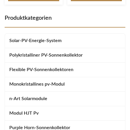
Backup • Unterstützung von
LeistungBenutzerfreundlichIndustriede
LCD-Display und Smart LCD-
mit modernem ästhetischen
Einstellungen • Verfügbar
LookEinfach zu installieren und
Produktkategorien
Exportsteuerung CT-
einfach zu bedienenAll-in-
Sensorfunktion • Mehrfache
oneSteuergerät für
Kommunikation: USB, RS485,
Solarladegeräte bis zu 100 A ...
GPRS und WLAN usw...
Solar-PV-Energie-System
Polykristalliner PV-Sonnenkollektor
Flexible PV-Sonnenkollektoren
Monokristallines pv-Modul
n-Art Solarmodule
Modul HJT Pv
Purple Horn-Sonnenkollektor