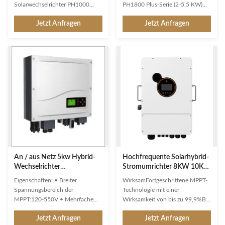
Solarwechselrichter PH1000
PH1800 Plus-Serie (2-5,5 KW)
PRO-Serie (5KW) Dies ist ein
Der Hybrid-Solarwechselrichter
Jetzt Anfragen
Jetzt Anfragen
flexibler und intelligenter
der PH1800 Plus-Serie kann den
Energiespeicher-
Eigenverbrauch und die
Solarwechselrichter mit einem
Einspeisung in das Netz aus
breiten MPPT-
Sonnenenergie mit der besten
Spannungsbereich.Kombination
Lösung entsprechend Ihrer
von Off-Grid- und On-Grid-
Einstellung realisieren.Tagsüber
Funktionen.Dieser Hybrid-
kann Solarstrom ...
Solarwechselrichter kann alle
Arten von ...
An / aus Netz 5kw Hybrid-
Hochfrequente Solarhybrid-
Wechselrichter
Stromumrichter 8KW 10KW
Hochfrequenz PH1000 PRO
12KW mit CE-IEC-Zertifikat
Eigenschaften: • Breiter
WirksamFortgeschrittene MPPT-
Serie
Spannungsbereich der
Technologie mit einer
MPPT:120-550V • Mehrfache
Wirksamkeit von bis zu 99,9%Bis
Betriebsmodus: Netzgebunden,
zu 22A PV-Eingangsstrom perfekt
Jetzt Anfragen
Jetzt Anfragen
Off-Grid und Netzgebunden mit
für hohe