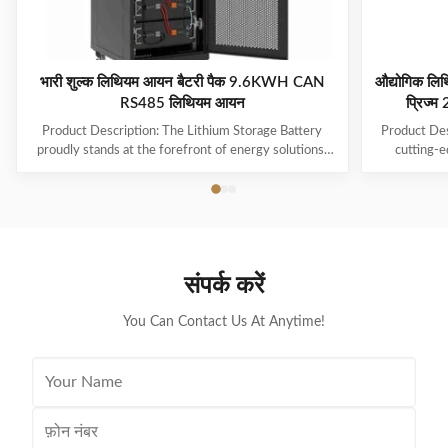
भारी शुल्क लिथियम आयन बैटरी पैक 9.6KWH CAN
औद्योगिक लि
RS485 लिथियम आयन
प्रिज
Product Description: The Lithium Storage Battery
Product Des
proudly stands at the forefront of energy solutions,
cutting-e
offering a reliable and efficient power source that
essential 
caters to a multitude of applications. This battery is
designed to
designed to maximize user convenience and
reliable e
adaptability, featuring advanced technology in the
system is 
form of a Lifepo4 battery type. Each unit is
powerful sou
meticulously packaged in a customized package,
range of ap
संपर्क करें
ensuring that the battery is delivered in optimal
to indus
condition, ready to perform to the
You Can Contact Us At Anytime!