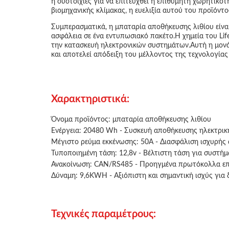
ή συστοιχίες για να επιτευχθεί η επιθυμητή χωρητικότ
βιομηχανικής κλίμακας, η ευελιξία αυτού του προϊόντο
Συμπερασματικά, η μπαταρία αποθήκευσης λιθίου είναι 
ασφάλεια σε ένα εντυπωσιακό πακέτο.Η χημεία του Life
την κατασκευή ηλεκτρονικών συστημάτων.Αυτή η μονάδ
και αποτελεί απόδειξη του μέλλοντος της τεχνολογίας
Χαρακτηριστικά:
Όνομα προϊόντος: μπαταρία αποθήκευσης λιθίου
Ενέργεια: 20480 Wh - Συσκευή αποθήκευσης ηλεκτρικ
Μέγιστο ρεύμα εκκένωσης: 50A - Διασφάλιση ισχυρής
Τυποποιημένη τάση: 12,8v - Βέλτιστη τάση για συστήμ
Ανακοίνωση: CAN/RS485 - Προηγμένα πρωτόκολλα επικ
Δύναμη: 9,6KWH - Αξιόπιστη και σημαντική ισχύς για 
Τεχνικές παραμέτρους: