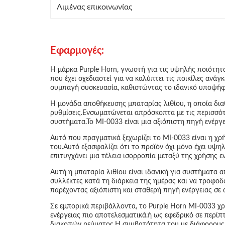
Λιμένας επικοινωνίας
Εφαρμογές:
Η μάρκα Purple Horn, γνωστή για τις υψηλής ποιότητα
που έχει σχεδιαστεί για να καλύπτει τις ποικίλες αν
συμπαγή συσκευασία, καθιστώντας το ιδανικό υποψήφ
Η μονάδα αποθήκευσης μπαταρίας λιθίου, η οποία διαθ
ρυθμίσεις.Ενσωματώνεται απρόσκοπτα με τις περισσό
συστήματα.Το MI-0033 είναι μια αξιόπιστη πηγή ενέργε
Αυτό που πραγματικά ξεχωρίζει το MI-0033 είναι η χρή
του.Αυτό εξασφαλίζει ότι το προϊόν όχι μόνο έχει υψ
επιτυγχάνει μια τέλεια ισορροπία μεταξύ της χρήσης ε
Αυτή η μπαταρία λιθίου είναι ιδανική για συστήματα 
συλλέκτες κατά τη διάρκεια της ημέρας και να τροφοδο
παρέχοντας αξιόπιστη και σταθερή πηγή ενέργειας σε
Σε εμπορικά περιβάλλοντα, το Purple Horn MI-0033 χ
ενέργειας πιο αποτελεσματικά.ή ως εφεδρικό σε περίπτ
διακοπών ρεύματος.Η συμβατότητα του με διάφορους