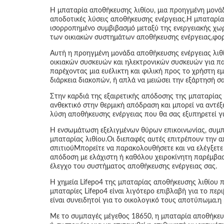
Η μπαταρία αποθήκευσης λιθίου, μια προηγμένη μονάδα 
αποδοτικές λύσεις αποθήκευσης ενέργειας.Η μπαταρία
ισορροπημένο συμβιβασμό μεταξύ της ενεργειακής χω
των οικιακών συστημάτων αποθήκευσης ενέργειας,φορη
Αυτή η προηγμένη μονάδα αποθήκευσης ενέργειας λιθί
οικιακών συσκευών και ηλεκτρονικών συσκευών για π
παρέχοντας μια ευέλικτη και φιλική προς το χρήστη εμ
διάρκεια διακοπών, ή απλά να μειώσει την εξάρτησή σα
Στην καρδιά της εξαιρετικής απόδοσης της μπαταρίας 
ανθεκτικό στην θερμική απόδραση και μπορεί να αντέξε
λύση αποθήκευσης ενέργειας που θα σας εξυπηρετεί γι
Η ενσωμάτωση εξελιγμένων θύρων επικοινωνίας, συμπ
μπαταρίας λιθίου.Οι διεπαφές αυτές επιτρέπουν την 
σπιτιούΜπορείτε να παρακολουθήσετε και να ελέγξετε 
απόδοση με ελάχιστη ή καθόλου χειροκίνητη παρέμβαση
έλεγχο του συστήματος αποθήκευσης ενέργειας σας.
Η χημεία Lifepo4 της μπαταρίας αποθήκευσης λιθίου π
μπαταρίες Lifepo4 είναι λιγότερο επιβλαβή για το πε
είναι συνειδητοί για το οικολογικό τους αποτύπωμα.η
Με το συμπαγές μέγεθος 18650, η μπαταρία αποθήκευ