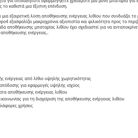
ητα για οποιαδήποτε εφαρμογήΕίτε χρειάζεστε μία μόνο μπαταρία για έν
ς το καθιστά μια έξυπνη επένδυση.
μια εξαιρετική λύση αποθήκευσης ενέργειας λιθίου που συνδυάζει το μέ
po4 εξασφαλίζει μακροχρόνια αξιοπιστία και φιλικότητα προς το περιβ
α αποθήκευσης μπαταρίας λιθίου έχει σχεδιαστεί για να ανταποκρίνετ
 αποθήκευσης ενέργειας..
ής ενέργειας από λίθιο υψηλής χωρητικότητας
 απόδοσης για εφαρμογές υψηλής ισχύος
ατα αποθήκευσης ενέργειας λιθίου
οινωνίας για τη διαχείριση της αποθήκευσης ενέργειας λιθίου
διάφορες χρήσεις