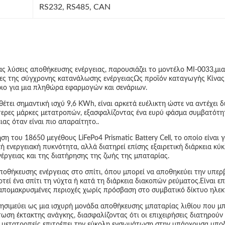
RS232, RS485, CAN
ς λύσεις αποθήκευσης ενέργειας, παρουσιάζει το μοντέλο MI-0033,μι
άγκες της σύγχρονης κατανάλωσης ενέργειαςΩς προϊόν καταγωγής Κίνας,
ιο για μια πληθώρα εφαρμογών και σενάριων.
έτει σημαντική ισχύ 9,6 KWh, είναι αρκετά ευέλικτη ώστε να αντέχει 
τερες μάρκες μετατροπών, εξασφαλίζοντας ένα ευρύ φάσμα συμβατότη
ιας όταν είναι πιο απαραίτητο..
ση του 18650 μεγέθους LiFePo4 Prismatic Battery Cell, το οποίο είναι
ηλή ενεργειακή πυκνότητα, αλλά διατηρεί επίσης εξαιρετική διάρκεια 
νέργειας και της διατήρησης της ζωής της μπαταρίας.
αποθήκευσης ενέργειας στο σπίτι, όπου μπορεί να αποθηκεύει την υπε
τεί ένα σπίτι τη νύχτα ή κατά τη διάρκεια διακοπών ρεύματος.Είναι επ
 απομακρυσμένες περιοχές χωρίς πρόσβαση στο συμβατικό δίκτυο ηλεκτ
ρησιμεύει ως μια ισχυρή μονάδα αποθήκευσης μπαταρίας λιθίου που μπ
ωση έκτακτης ανάγκης, διασφαλίζοντας ότι οι επιχειρήσεις διατηρούν 
 μετατροπείς επιτρέπει την εύκολη ενσωμάτωση στην υπάρχουσα υπο