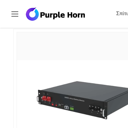
Σπίτι
>
προϊόντα
>
Μπαταρία αποθήκευσης λίθιου
>
Μακρό 
Σπίτι