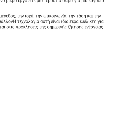
α μικρό έργο είτε μια τεράστια σειρά για μια εργασία
γεθος, την ισχύ, την επικοινωνία, την τάση και την
άλλονΗ τεχνολογία αυτή είναι ιδιαίτερα ευέλικτη για
αι στις προκλήσεις της σημερινής ζήτησης ενέργειας