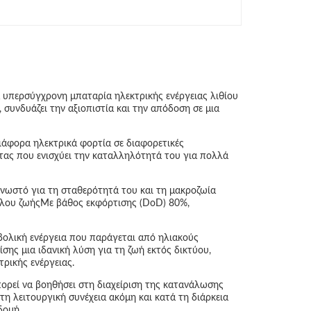
α υπερσύγχρονη μπαταρία ηλεκτρικής ενέργειας λιθίου
 συνδυάζει την αξιοπιστία και την απόδοση σε μια
διάφορα ηλεκτρικά φορτία σε διαφορετικές
τας που ενισχύει την καταλληλότητά του για πολλά
 γνωστό για τη σταθερότητά του και τη μακροζωία
κύκλου ζωήςΜε βάθος εκφόρτισης (DoD) 80%,
ρβολική ενέργεια που παράγεται από ηλιακούς
ίσης μια ιδανική λύση για τη ζωή εκτός δικτύου,
ρικής ενέργειας.
ορεί να βοηθήσει στη διαχείριση της κατανάλωσης
τη λειτουργική συνέχεια ακόμη και κατά τη διάρκεια
δομή.