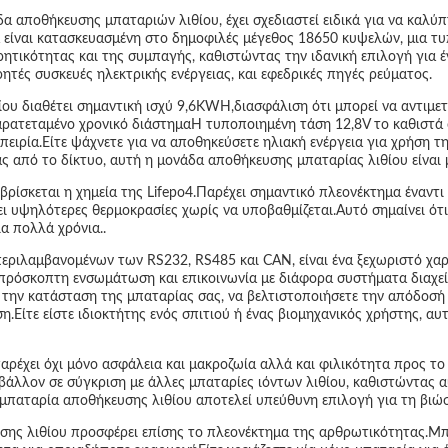
αποθήκευσης μπαταριών λιθίου, έχει σχεδιαστεί ειδικά για να καλύπτε
 είναι κατασκευασμένη στο δημοφιλές μέγεθος 18650 κυψελών, μια τ
ρητικότητας και της συμπαγής, καθιστώντας την ιδανική επιλογή γι
τές συσκευές ηλεκτρικής ενέργειας, και εφεδρικές πηγές ρεύματος.
ου διαθέτει σημαντική ισχύ 9,6KWH,διασφάλιση ότι μπορεί να αντιμετ
αρατεταμένο χρονικό διάστημαΗ τυποποιημένη τάση 12,8V το καθιστά
πειρία.Είτε ψάχνετε για να αποθηκεύσετε ηλιακή ενέργεια για χρήση τη
ς από το δίκτυο, αυτή η μονάδα αποθήκευσης μπαταρίας λιθίου είναι μ
βρίσκεται η χημεία της Lifepo4.Παρέχει σημαντικό πλεονέκτημα έναντι
ι υψηλότερες θερμοκρασίες χωρίς να υποβαθμίζεται.Αυτό σημαίνει ότι 
α πολλά χρόνια..
εριλαμβανομένων των RS232, RS485 και CAN, είναι ένα ξεχωριστό χα
απρόσκοπτη ενσωμάτωση και επικοινωνία με διάφορα συστήματα διαχείρ
την κατάσταση της μπαταρίας σας, να βελτιστοποιήσετε την απόδοσή τ
.Είτε είστε ιδιοκτήτης ενός σπιτιού ή ένας βιομηχανικός χρήστης, αυ
αρέχει όχι μόνο ασφάλεια και μακροζωία αλλά και φιλικότητα προς το
ριβάλλον σε σύγκριση με άλλες μπαταρίες ιόντων λιθίου, καθιστώντας 
 μπαταρία αποθήκευσης λιθίου αποτελεί υπεύθυνη επιλογή για τη βιώσι
σης λιθίου προσφέρει επίσης το πλεονέκτημα της αρθρωτικότητας.Μπ