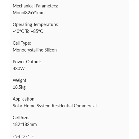
Mechanical Parameters:
Monol82x91mm
Operating Temperature:
-40°C To +85°C
Cell Type:
Monocrystalline Silicon
Power Output:
430W
Weight:
18.5kg
Application:
Solar Home System Residential Commercial
Cell Size:
182*182mm
ハイライト: