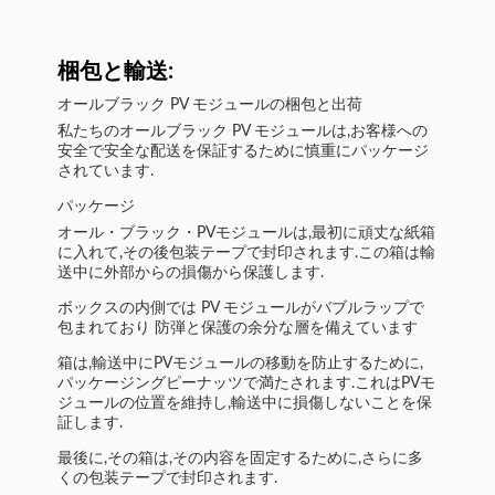
梱包と輸送:
オールブラック PV モジュールの梱包と出荷
私たちのオールブラック PV モジュールは,お客様への
安全で安全な配送を保証するために慎重にパッケージ
されています.
パッケージ
オール・ブラック・PVモジュールは,最初に頑丈な紙箱
に入れて,その後包装テープで封印されます.この箱は輸
送中に外部からの損傷から保護します.
ボックスの内側では PV モジュールがバブルラップで
包まれており 防弾と保護の余分な層を備えています
箱は,輸送中にPVモジュールの移動を防止するために,
パッケージングピーナッツで満たされます.これはPVモ
ジュールの位置を維持し,輸送中に損傷しないことを保
証します.
最後に,その箱は,その内容を固定するために,さらに多
くの包装テープで封印されます.