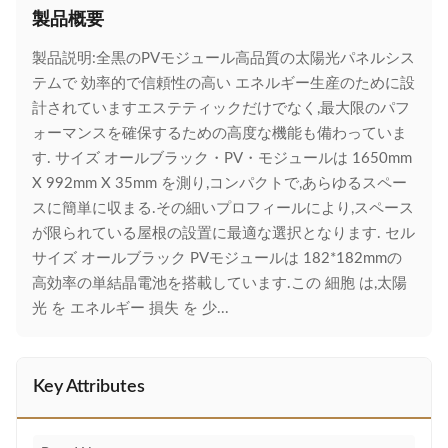
製品概要
製品説明:全黒のPVモジュール高品質の太陽光パネルシス
テムで 効率的で信頼性の高い エネルギー生産のために設
計されていますエステティックだけでなく,最大限のパフ
ォーマンスを確保するための高度な機能も備わっていま
す. サイズ オールブラック・PV・モジュールは 1650mm
X 992mm X 35mm を測り,コンパクトで,あらゆるスペー
スに簡単に収まる.その細いプロフィールにより,スペース
が限られている屋根の設置に最適な選択となります. セル
サイズ オールブラック PVモジュールは 182*182mmの
高効率の単結晶電池を搭載しています.この 細胞 は,太陽
光 を エネルギー 損失 を 少...
Key Attributes