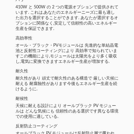
パワー
410W と 500W の 2 つの電源オプションで提供されて
います. これは,あなたのエネルギーニーズに最も適し
た出力を選択することができます. あなたが選択するオ
プションに関係なく,安定して信頼性の高いエネルギー
生産を保証できます.
高効率性
オール・ブラック・PVモジュールは 先進的な単結晶電
池と反射性コーティングにより 高効率で知られていま
すこの機能により,モジュールは太陽光をより多く吸収
し,電気に変換できますエネルギー生産が増加する.
耐久性
耐久性があり 頑丈で耐久性のある構造で 厳しい天候に
耐える 耐腐蝕性があります今後もエネルギー生産を続
けるように.
耐候性
天候に耐える設計により オールブラック PV モジュー
ルは どんな気候にも 信頼性のある選択です異なる環境
での使用に適している.
反射防止コーティング
オールブラック PV モジュールは反射防止層で覆われ,