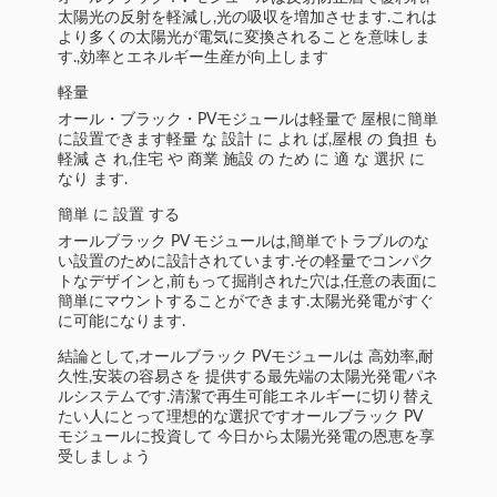
太陽光の反射を軽減し,光の吸収を増加させます.これは
より多くの太陽光が電気に変換されることを意味しま
す.,効率とエネルギー生産が向上します
軽量
オール・ブラック・PVモジュールは軽量で 屋根に簡単
に設置できます軽量 な 設計 に よれ ば,屋根 の 負担 も
軽減 さ れ,住宅 や 商業 施設 の ため に 適 な 選択 に
なり ます.
簡単 に 設置 する
オールブラック PV モジュールは,簡単でトラブルのな
い設置のために設計されています.その軽量でコンパク
トなデザインと,前もって掘削された穴は,任意の表面に
簡単にマウントすることができます.太陽光発電がすぐ
に可能になります.
結論として,オールブラック PVモジュールは 高効率,耐
久性,安装の容易さを 提供する最先端の太陽光発電パネ
ルシステムです.清潔で再生可能エネルギーに切り替え
たい人にとって理想的な選択ですオールブラック PV
モジュールに投資して 今日から太陽光発電の恩恵を享
受しましょう