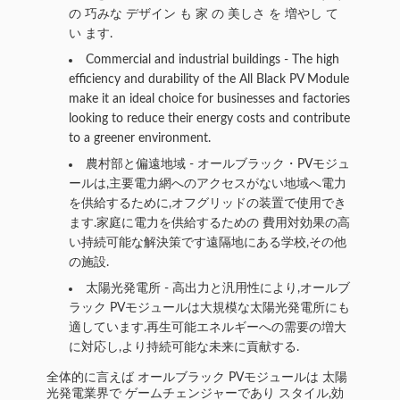
の 巧みな デザイン も 家 の 美しさ を 増やし て
い ます.
Commercial and industrial buildings - The high
efficiency and durability of the All Black PV Module
make it an ideal choice for businesses and factories
looking to reduce their energy costs and contribute
to a greener environment.
農村部と偏遠地域 - オールブラック・PVモジュ
ールは,主要電力網へのアクセスがない地域へ電力
を供給するために,オフグリッドの装置で使用でき
ます.家庭に電力を供給するための 費用対効果の高
い持続可能な解決策です遠隔地にある学校,その他
の施設.
太陽光発電所 - 高出力と汎用性により,オールブ
ラック PVモジュールは大規模な太陽光発電所にも
適しています.再生可能エネルギーへの需要の増大
に対応し,より持続可能な未来に貢献する.
全体的に言えば オールブラック PVモジュールは 太陽
光発電業界で ゲームチェンジャーであり スタイル,効