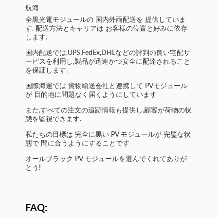
航海
全黒光電モジュールの 国内外両配送を 提供していま
す. 配送方法とキャリアは お客様の位置と好みに依存
します.
国内配送では,UPS,FedEx,DHLなどの評判の良い宅配サ
ービスを利用し,製品が迅速かつ安全に配達されること
を保証します.
国際海運では 貨物輸送会社と連携して PVモジュール
が 目的地に問題なく届くようにしています
また,すべての注文の追跡情報も提供し,顧客が荷物の状
態を監視できます.
私たちの目標は 完全に黒い PV モジュールが 完璧な状
態で 間に合うようにすることです
オールブラック PV モジュールを選んでくれてありが
とう!
FAQ: