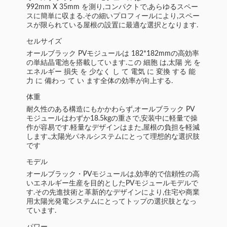
992mm X 35mm を測り,コンパクトで,あらゆるスペー
スに簡単に収まる.その細いプロフィールにより,スペー
スが限られている屋根の設置に最適な選択となります.
セルサイズ
オールブラック PVモジュールは 182*182mmの高効率
の単結晶電池を搭載しています.この 細胞 は,太陽 光 を
エネルギー 損失 を 少なく し て 電気 に 変換 する 能
力 に 備わっ て い ます全体の効率が向上する.
体重
耐久性のある構造にもかかわらず,オールブラック PV
モジュールはわずか18.5kgの重さで,安装中に軽量で操
作が容易です.軽量なデザインはまた,屋根の負担を軽減
します.,太陽光パネルシステムにとって理想的な選択肢
です
モデル
オールブラック・PVモジュールは,効率的で信頼性の高
いエネルギー生産を目的としたPVモジュールモデルで
す.その先進技術と革新的なデザインにより,住宅や商業
用太陽光発電システムにとってトップの選択肢となっ
ています.