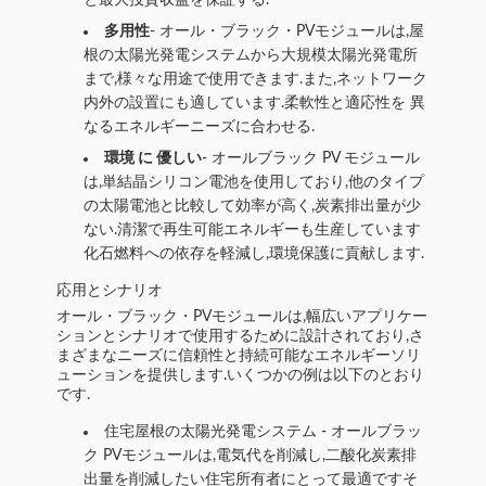
と最大投資収益を保証する.
多用性
- オール・ブラック・PVモジュールは,屋
根の太陽光発電システムから大規模太陽光発電所
まで,様々な用途で使用できます.また,ネットワーク
内外の設置にも適しています.柔軟性と適応性を 異
なるエネルギーニーズに合わせる.
環境 に 優しい
- オールブラック PV モジュール
は,単結晶シリコン電池を使用しており,他のタイプ
の太陽電池と比較して効率が高く,炭素排出量が少
ない.清潔で再生可能エネルギーも生産しています
化石燃料への依存を軽減し,環境保護に貢献します.
応用とシナリオ
オール・ブラック・PVモジュールは,幅広いアプリケー
ションとシナリオで使用するために設計されており,さ
まざまなニーズに信頼性と持続可能なエネルギーソリ
ューションを提供します.いくつかの例は以下のとおり
です.
住宅屋根の太陽光発電システム - オールブラッ
ク PVモジュールは,電気代を削減し,二酸化炭素排
出量を削減したい住宅所有者にとって最適ですそ