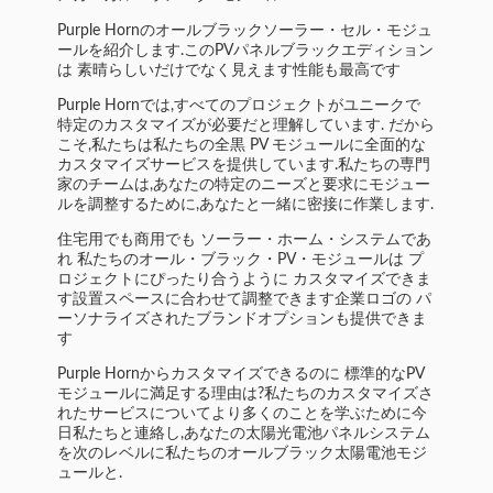
Purple Hornのオールブラックソーラー・セル・モジュ
ールを紹介します.このPVパネルブラックエディション
は 素晴らしいだけでなく見えます性能も最高です
Purple Hornでは,すべてのプロジェクトがユニークで
特定のカスタマイズが必要だと理解しています. だから
こそ,私たちは私たちの全黒 PV モジュールに全面的な
カスタマイズサービスを提供しています.私たちの専門
家のチームは,あなたの特定のニーズと要求にモジュー
ルを調整するために,あなたと一緒に密接に作業します.
住宅用でも商用でも ソーラー・ホーム・システムであ
れ 私たちのオール・ブラック・PV・モジュールは プ
ロジェクトにぴったり合うように カスタマイズできま
す設置スペースに合わせて調整できます企業ロゴの パ
ーソナライズされたブランドオプションも提供できま
す
Purple Hornからカスタマイズできるのに 標準的なPV
モジュールに満足する理由は?私たちのカスタマイズさ
れたサービスについてより多くのことを学ぶために今
日私たちと連絡し,あなたの太陽光電池パネルシステム
を次のレベルに私たちのオールブラック太陽電池モジ
ュールと.