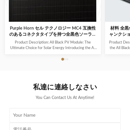
Purple Horn セル テクノロジー MC4 互換性
材料 全黒色
のあるコネクタタイプを持つ全黒色ソーラー
ャンクショ
パネル
Product Description: All Black PV Module: The
Product Desc
Ultimate Choice for Solar Energy Introducing the All
the All Blac
Black PV Module, also known as the PV Panel Black
style and p
Edition, the perfect solution for those seeking a sleek
not only pro
and powerful photovoltaic module for their solar
energy, but 
energy needs. Product Overview The All Black PV
rooftop. Pro
Module is a high-performance solar panel designed for
a solar panel
residential and commercial use. Its unique black
design. It i
私達に連絡しなさい
design not only adds a touch of elegance to any
which ensu
building, but it also
You Can Contact Us At Anytime!