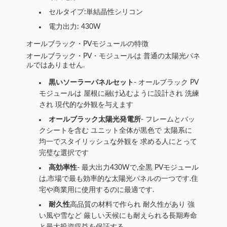
セルタイプ:単結晶性シリコン
電力出力: 430W
オールブラック・PVモジュールの特徴
オールブラック・PV・モジュールは 普通の太陽光パネ
ルではありません.
黒いソーラーパネルセット
- オールブラック PV
モジュールは 屋根に融け込むように設計され 洗練
され 現代的な外観を与えます
オールブラック太陽光発電所
- フレームとバッ
クシートを含む ユニット全体が黒色で 太陽系に
均一でスタイリッシュな外観を 求める人にとって
完璧な選択です
高効率性
- 最大出力430Wで,全黒 PVモジュール
は,市場で最も効率的な太陽光パネルの一つです.住
宅や商業用に使用するのに最適です.
耐久性
高品質の材料で作られ 耐久性があり 強
い風や雪など 厳しい天候にも耐えられる長期寿命