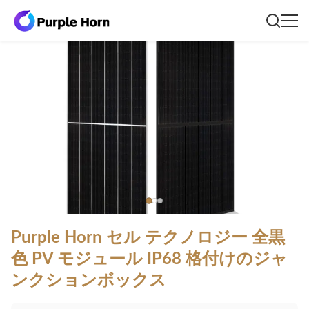
Purple Horn セル テクノロジー 全黒
色 PV モジュール IP68 格付けのジャ
ンクションボックス