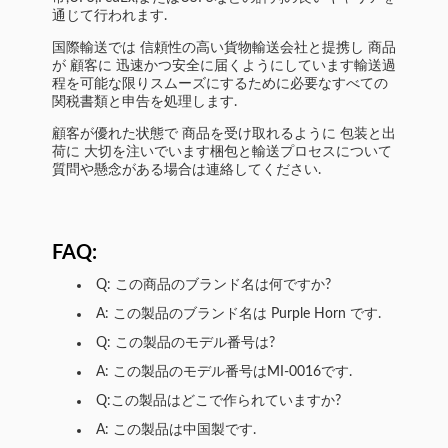
通じて行われます.
国際輸送では 信頼性の高い貨物輸送会社と提携し 商品
が 顧客に 迅速かつ安全に届くようにしています輸送過
程を可能な限りスムーズにするために必要なすべての
関税書類と申告を処理します.
顧客が優れた状態で 商品を受け取れるように 包装と出
荷に 大切を注いでいます梱包と輸送プロセスについて
質問や懸念がある場合は連絡してください.
FAQ:
Q: この商品のブランド名は何ですか?
A: この製品のブランド名は Purple Horn です.
Q: この製品のモデル番号は?
A: この製品のモデル番号はMI-0016です.
Q:この製品はどこで作られていますか?
A: この製品は中国製です.