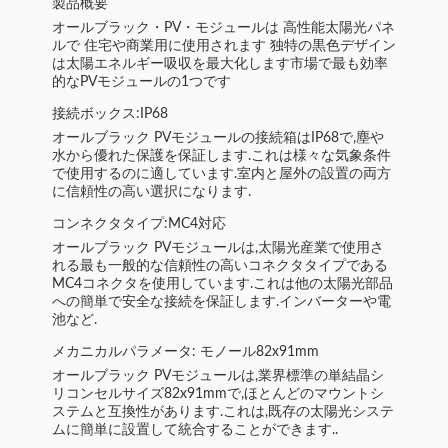
製品概要
オールブラック・PV・モジュールは 高性能太陽光パネ
ルで 住宅や商業用に使用されます 独特の黒色デザイン
は太陽エネルギー吸収を最大化します市場で最も効率
的なPVモジュールの1つです
接続ボックス:IP68
オールブラック PVモジュールの接続箱はIP68で,塵や
水から優れた保護を保証します.これは様々な気象条件
で使用するのに適しています.室内と屋外の設置の両方
に信頼性の高い選択になります.
コンネクタタイプ:MC4対応
オールブラック PVモジュールは,太陽光産業で使用さ
れる最も一般的な信頼性の高いコネクタタイプである
MC4コネクタを使用しています.これは他の太陽光部品
への簡単で安全な接続を保証します.インバーターや電
池など.
メカニカルパラメータ: モノール82x91mm
オールブラック PVモジュールは,業界標準の単結晶シ
リコンセルサイズ82x91mmで,ほとんどのマウントシ
ステムと互換性があります.これは,既存の太陽光システ
ムに簡単に設置して統合することができます..