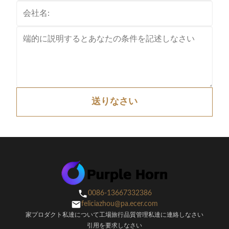
送りなさい
0086-13667332386
feliciazhou@pa.ecer.com
家
プロダクト
私達について
工場旅行
品質管理
私達に連絡しなさい
引用を要求しなさい