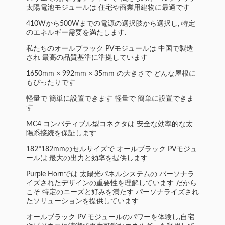
太陽電池モジュールは 住宅や商業用建物に最適です
410Wから500Wまでの電源の選択肢から選択し, 特定
のエネルギー需要を満たします.
私たちのオールブラック PVモジュールは 中国で製造
され 最高の品質基準に準拠しています
1650mm × 992mm × 35mm の大きさで どんな屋根に
もぴったりです
軽量で 簡単に設置できます 軽量で 簡単に設置できま
す
MC4 コンパティブル型コネクタは 安全な効率的な太
陽系接続を保証します
182*182mmのセルサイズで オールブラック PVモジュ
ールは 最大の出力と効率を提供します
Purple Hornでは 太陽光パネルシステムの パーソナラ
イズされたデザインの重要性を理解しています だから
こそ 特定のニーズと好みを満たす パーソナライズされ
たソリューションを提供しています
オールブラック PV モジュールのパワーを体験し,自宅