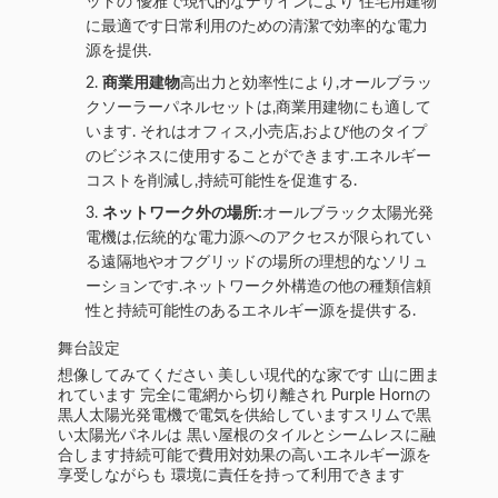
ットの 優雅で現代的なデザインにより 住宅用建物
に最適です日常利用のための清潔で効率的な電力
源を提供.
商業用建物
高出力と効率性により,オールブラッ
クソーラーパネルセットは,商業用建物にも適して
います. それはオフィス,小売店,および他のタイプ
のビジネスに使用することができます.エネルギー
コストを削減し,持続可能性を促進する.
ネットワーク外の場所:
オールブラック太陽光発
電機は,伝統的な電力源へのアクセスが限られてい
る遠隔地やオフグリッドの場所の理想的なソリュ
ーションです.ネットワーク外構造の他の種類信頼
性と持続可能性のあるエネルギー源を提供する.
舞台設定
想像してみてください 美しい現代的な家です 山に囲ま
れています 完全に電網から切り離され Purple Hornの
黒人太陽光発電機で電気を供給していますスリムで黒
い太陽光パネルは 黒い屋根のタイルとシームレスに融
合します持続可能で費用対効果の高いエネルギー源を
享受しながらも 環境に責任を持って利用できます