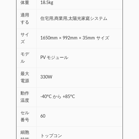
体重
18.5kg
適用
住宅用,商業用,太陽光家庭システム
する
サイ
1650mm × 992mm × 35mm サイズ
ズ
モデ
PV モジュール
ル
最大
330W
電源
動作
-40°C から +85°C
温度
セル
60
番号
細胞
トップコン