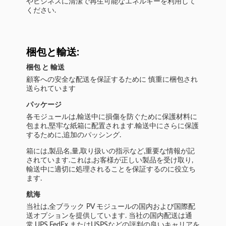
やビジネスに清潔で再生可能なエネルギーを利用して
ください.
梱包と輸送:
梱包 と 輸送
顧客への安全な配送を保証するために 慎重に梱包され
送られています
パッケージ
各モジュールは,輸送中に損傷を防ぐために保護材料に
包まれ,堅牢な紙箱に配置されます.輸送中にさらに保護
するために,追加のパッシング.
箱には,製品名,量,取り扱いの指示など,重要な情報が記
されています.これは,お客様が正しい製品を受け取り,
輸送中に適切に処理されることを保証するのに役立ち
ます.
航海
当社は,全ブラック PV モジュールの国内および国際配
送オプションを提供しています. 当社の国内配送は通
常,UPS,FedEx,またはUSPSなどの評判の良いキャリアを