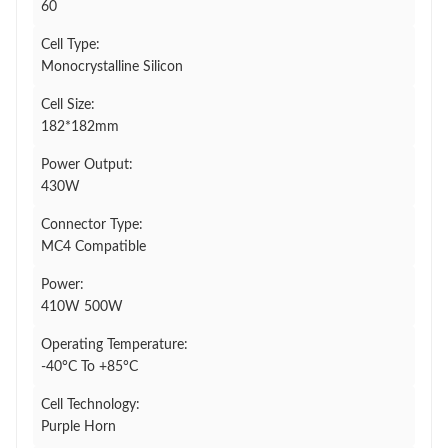
60
Cell Type:
Monocrystalline Silicon
Cell Size:
182*182mm
Power Output:
430W
Connector Type:
MC4 Compatible
Power:
410W 500W
Operating Temperature:
-40°C To +85°C
Cell Technology:
Purple Horn