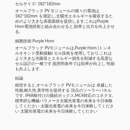
セルサイズ: 182*182mm
オールブラック PV モジュールの個々の電池は
182*182mm を測定し,太陽光エネルギーを吸収するた
めのより大きな表面面積を提供します.これはPurple
Horn電池技術と組み合わせると,効率と出力を向上させ
る.
細胞技術:Purple Horn
オールブラック PVモジュールは,Purple Horn (トンネ
ルオキシド受動接触) セル技術を使用しており,これは
より大きな光吸収とエネルギー損失を削減する高度な
セル設計の一種です.低照明条件では効率が向上し 性能
も向上します.
結論
総括すると,オールブラック PVモジュールは 卓越した
性能,耐久性,美学性を提供する 頂点のソーラーパネル
です. IP68格付けの接続ボックス,MC4対応のコネクタ,
標準的な機械パラメータ太陽光発電の未来を今日体験
してください 太陽光発電の未来を今日体験してくださ
い 太陽光発電の未来を今日体験してください