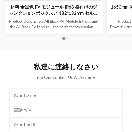
材料 全黒色 PV モジュール IP68 格付けのジ
1650mm 
ャンクションボックスと 182*182mm セルサ
イズ
Product Description: All Black PV Module Introducing
Product 
the All Black PV Module - the perfect combination of
Powerful and 
style and performance. This product is designed to
and high-p
not only provide you with reliable and efficient solar
Module is t
energy, but also enhance the aesthetic appeal of your
solar panel 
rooftop. Product Overview The All Black PV Module is
but also a
a solar panel that comes in a sleek and stylish all-black
Power Outpu
design. It is made using Purple Horn cell technology,
black phot
私達に連絡しなさい
which ensures superior performance and durability
maximum 
You Can Contact Us At Anytime!