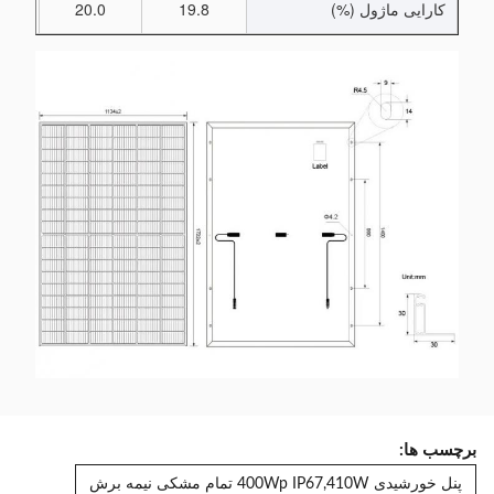
کارایی ماژول (%)
19.8
20.0
2
برچسب ها:
پنل خورشیدی 400Wp IP67,410W تمام مشکی نیمه برش