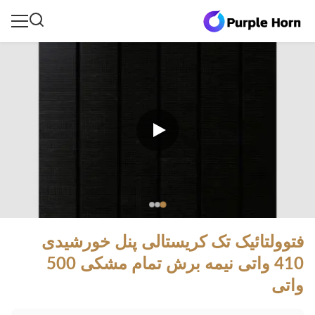
فتوولتائیک تک کریستالی پنل خورشیدی
410 واتی نیمه برش تمام مشکی 500
واتی