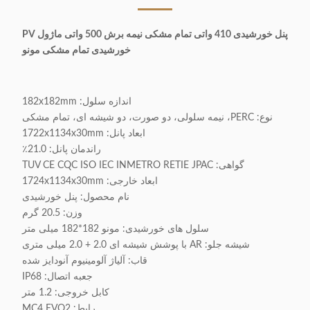
پنل خورشیدی 410 واتی تمام مشکی نیمه برش 500 واتی ماژول PV
خورشیدی تمام مشکی مونو
اندازه سلول: 182x182mm
نوع: PERC، نیمه سلولی، دو صورت، دو شیشه ای، تمام مشکی
ابعاد پانل: 1722x1134x30mm
راندمان پانل: 21.0٪
گواهی: TUV CE CQC ISO IEC INMETRO RETIE JPAC
ابعاد خارجی: 1724x1134x30mm
نام محصول: پنل خورشیدی
وزن: 20.5 گرم
سلول های خورشیدی: مونو 182*182 میلی متر
شیشه جلو: AR با پوشش شیشه ای 2.0 + 2.0 میلی متری
قاب: آلیاژ آلومینیوم آنودایز شده
جعبه اتصال: IP68
کابل خروجی: 1.2 متر
رابط: MC4 EVO2