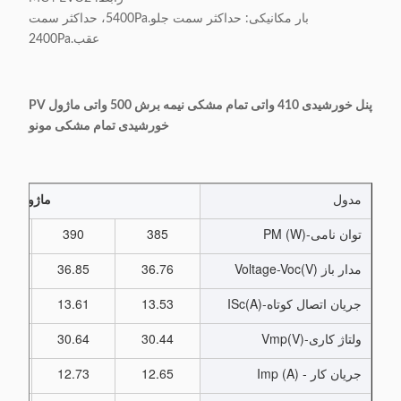
بار مکانیکی: حداکثر سمت جلو.5400Pa، حداکثر سمت
عقب.2400Pa
پنل خورشیدی 410 واتی تمام مشکی نیمه برش 500 واتی ماژول PV
خورشیدی تمام مشکی مونو
مدول
ماژول PV خورشیدی تمام مشکی مونو
توان نامی-PM (W)
385
390
5
مدار باز Voltage-Voc(V)
36.76
36.85
98
جریان اتصال کوتاه-ISc(A)
13.53
13.61
70
ولتاژ کاری-Vmp(V)
30.44
30.64
84
جریان کار - Imp (A)
12.65
12.73
81