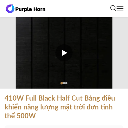
410W Full Black Half Cut Bảng điều
khiển năng lượng mặt trời đơn tinh
thể 500W