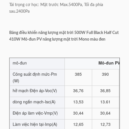
Tải trọng cơ học: Mặt trước Max.5400Pa, Tối đa phía
sau.2400Pa
Bảng điều khiển năng lượng mặt trời 500W Full Black Half Cut
410W Mô-đun PV năng lượng mặt trời Mono màu đen
mô-đun
Mô-đun PV năng
Công suất định mức-Pm
385
390
(W)
hở mạch Điện áp-Voc(V)
36,76
36,85
3
dòng ngắn mạch-Isc(A)
13,53
13.61
1
Điện áp làm việc-Vmp(V)
30,44
30,64
3
Làm việc hiện tại-Imp(A)
12,65
12,73
1