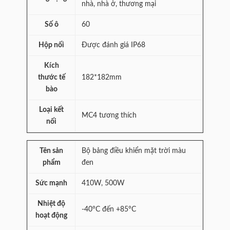
nhà, nhà ở, thương mại
Số ô
60
Hộp nối
Được đánh giá IP68
Kích
thước tế
182*182mm
bào
Loại kết
MC4 tương thích
nối
Tên sản
Bộ bảng điều khiển mặt trời màu
phẩm
đen
Sức mạnh
410W, 500W
Nhiệt độ
-40°C đến +85°C
hoạt động