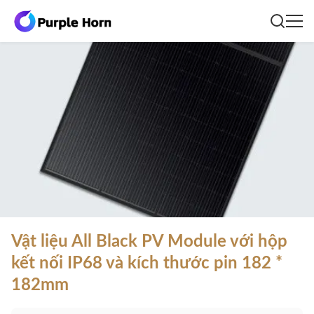
Vật liệu All Black PV Module với hộp
kết nối IP68 và kích thước pin 182 *
182mm