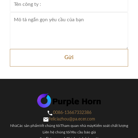
Gửi
0086-13667332386
feliciazhou@pa.ecer.com
Nhà
Các sản phẩm
Về chúng tôi
Tham quan nhà máy
Kiểm soát chất lượng
Liên hệ chúng tôi
Yêu cầu báo giá