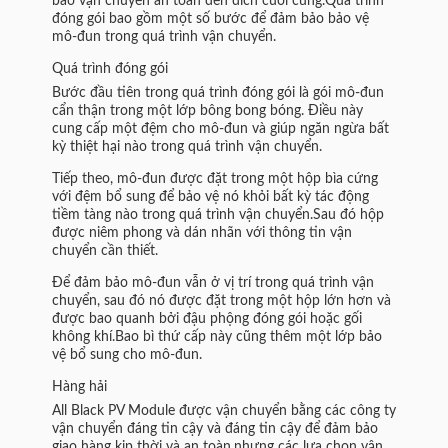
bảo vận chuyển an toàn đến đích cuối cùng.Quá trình
đóng gói bao gồm một số bước để đảm bảo bảo vệ
mô-đun trong quá trình vận chuyển.
Quá trình đóng gói
Bước đầu tiên trong quá trình đóng gói là gói mô-đun
cẩn thận trong một lớp bông bong bóng. Điều này
cung cấp một đệm cho mô-đun và giúp ngăn ngừa bất
kỳ thiệt hại nào trong quá trình vận chuyển.
Tiếp theo, mô-đun được đặt trong một hộp bìa cứng
với đệm bổ sung để bảo vệ nó khỏi bất kỳ tác động
tiềm tàng nào trong quá trình vận chuyển.Sau đó hộp
được niêm phong và dán nhãn với thông tin vận
chuyển cần thiết.
Để đảm bảo mô-đun vẫn ở vị trí trong quá trình vận
chuyển, sau đó nó được đặt trong một hộp lớn hơn và
được bao quanh bởi đậu phộng đóng gói hoặc gối
không khí.Bao bì thứ cấp này cũng thêm một lớp bảo
vệ bổ sung cho mô-đun.
Hàng hải
All Black PV Module được vận chuyển bằng các công ty
vận chuyển đáng tin cậy và đáng tin cậy để đảm bảo
giao hàng kịp thời và an toàn.nhưng các lựa chọn vận