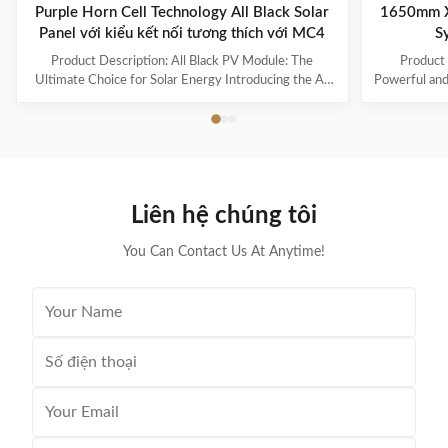
Purple Horn Cell Technology All Black Solar
1650mm X
Panel với kiểu kết nối tương thích với MC4
S
Product Description: All Black PV Module: The
Product 
Ultimate Choice for Solar Energy Introducing the All
Powerful and 
Black PV Module, also known as the PV Panel Black
and high-p
Edition, the perfect solution for those seeking a sleek
Module is t
and powerful photovoltaic module for their solar
solar panel 
energy needs. Product Overview The All Black PV
but also a
Module is a high-performance solar panel designed for
Power Outpu
residential and commercial use. Its unique black
black phot
Liên hệ chúng tôi
design not only adds a touch of elegance to any
maximum 
building, but it also
You Can Contact Us At Anytime!