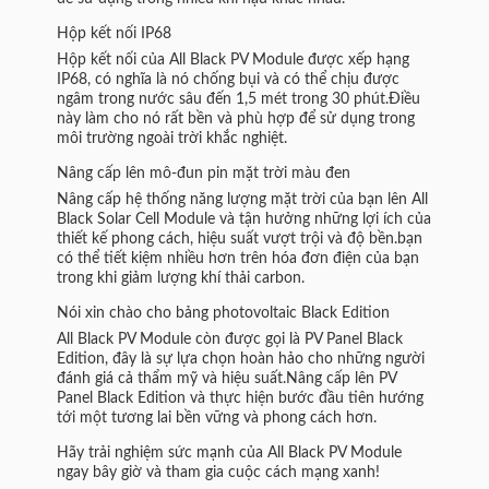
Hộp kết nối IP68
Hộp kết nối của All Black PV Module được xếp hạng
IP68, có nghĩa là nó chống bụi và có thể chịu được
ngâm trong nước sâu đến 1,5 mét trong 30 phút.Điều
này làm cho nó rất bền và phù hợp để sử dụng trong
môi trường ngoài trời khắc nghiệt.
Nâng cấp lên mô-đun pin mặt trời màu đen
Nâng cấp hệ thống năng lượng mặt trời của bạn lên All
Black Solar Cell Module và tận hưởng những lợi ích của
thiết kế phong cách, hiệu suất vượt trội và độ bền.bạn
có thể tiết kiệm nhiều hơn trên hóa đơn điện của bạn
trong khi giảm lượng khí thải carbon.
Nói xin chào cho bảng photovoltaic Black Edition
All Black PV Module còn được gọi là PV Panel Black
Edition, đây là sự lựa chọn hoàn hảo cho những người
đánh giá cả thẩm mỹ và hiệu suất.Nâng cấp lên PV
Panel Black Edition và thực hiện bước đầu tiên hướng
tới một tương lai bền vững và phong cách hơn.
Hãy trải nghiệm sức mạnh của All Black PV Module
ngay bây giờ và tham gia cuộc cách mạng xanh!