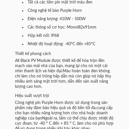
Tất cả các tấm pin mặt trời màu đen
Công nghệ tế bào Purple Horn
Điện năng lượng: 410W - 500W
Các thông số cơ học: Monol82x91mm
Hộp kết nối: IP68
Nhiệt độ hoạt động: -40°C đến +85°C
Thiết kế phong cách
All Black PV Module được thiết kế để hòa trộn liền
mạch vào mái nhà của bạn, mang lại cho nó một cái
nhìn thanh lịch và hiện đại.Màu hoàn toàn đen không
chỉ làm cho nó trông hấp dẫn mà còn giúp nó hấp thụ
nhiều ánh sáng mặt trời hơn, dẫn đến sản xuất năng
lượng cao hơn.
Hiệu suất vượt trội
Công nghệ pin Purple Horn được sử dụng trong sản
phẩm này đảm bảo hiệu quả và độ bền tối đa.cung cấp
cho bạn nhiều năng lượng hơn cho nhà hoặc doanh
nghiệp của bạnNgoài ra, tấm có thể chịu được nhiệt độ
cực đoan, từ -40 ° C đến + 85 ° C, làm cho nó phù hợp
để sử dụng trong nhiều khí hậu khác nhau.