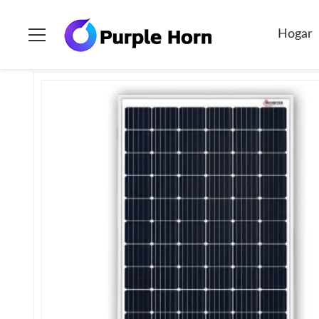
Hogar
>
Productos
>
El panel solar de Purple Horn
>
Panel So
Hogar