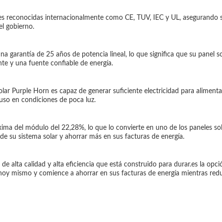
nes reconocidas internacionalmente como CE, TUV, IEC y UL, asegurando su
el gobierno.
 garantía de 25 años de potencia lineal, lo que significa que su panel s
e y una fuente confiable de energía.
ar Purple Horn es capaz de generar suficiente electricidad para aliment
luso en condiciones de poca luz.
ima del módulo del 22,28%, lo que lo convierte en uno de los paneles sol
de su sistema solar y ahorrar más en sus facturas de energía.
 de alta calidad y alta eficiencia que está construido para durar.es la op
 hoy mismo y comience a ahorrar en sus facturas de energía mientras red