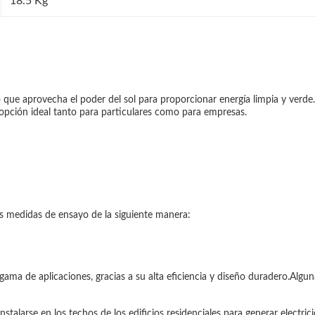
18.5 Kg
que aprovecha el poder del sol para proporcionar energía limpia y verde.E
 opción ideal tanto para particulares como para empresas.
as medidas de ensayo de la siguiente manera:
ama de aplicaciones, gracias a su alta eficiencia y diseño duradero.Algun
stalarse en los techos de los edificios residenciales para generar electric