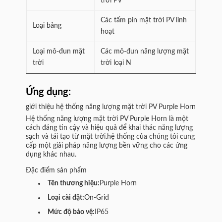
trời PV
Các tấm pin mặt trời PV linh
Loại bảng
hoạt
Loại mô-đun mặt
Các mô-đun năng lượng mặt
trời
trời loại N
Ứng dụng:
giới thiệu hệ thống năng lượng mặt trời PV Purple Horn
Hệ thống năng lượng mặt trời PV Purple Horn là một
cách đáng tin cậy và hiệu quả để khai thác năng lượng
sạch và tái tạo từ mặt trời.hệ thống của chúng tôi cung
cấp một giải pháp năng lượng bền vững cho các ứng
dụng khác nhau.
Đặc điểm sản phẩm
Tên thương hiệu:
Purple Horn
Loại cài đặt:
On-Grid
Mức độ bảo vệ:
IP65