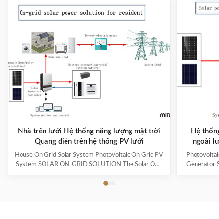
Nhà trên lưới Hệ thống năng lượng mặt trời
Hệ thống
Quang điện trên hệ thống PV lưới
ngoài l
House On Grid Solar System Photovoltaic On Grid PV
Photovoltai
System SOLAR ON-GRID SOLUTION The Solar ON-
Generator S
Grid power generation system uses photovoltaic
off - grid p
modules to collect and process electric energy and
modules to co
use it for daily life and selling to the nation grid.
store it
Normally in the day time home use power energy can
electricity
supplied by solar system itself and also for extra
mainly used i