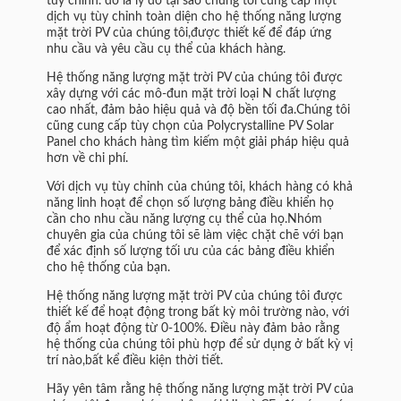
tùy chỉnh. đó là lý do tại sao chúng tôi cung cấp một
dịch vụ tùy chỉnh toàn diện cho hệ thống năng lượng
mặt trời PV của chúng tôi,được thiết kế để đáp ứng
nhu cầu và yêu cầu cụ thể của khách hàng.
Hệ thống năng lượng mặt trời PV của chúng tôi được
xây dựng với các mô-đun mặt trời loại N chất lượng
cao nhất, đảm bảo hiệu quả và độ bền tối đa.Chúng tôi
cũng cung cấp tùy chọn của Polycrystalline PV Solar
Panel cho khách hàng tìm kiếm một giải pháp hiệu quả
hơn về chi phí.
Với dịch vụ tùy chỉnh của chúng tôi, khách hàng có khả
năng linh hoạt để chọn số lượng bảng điều khiển họ
cần cho nhu cầu năng lượng cụ thể của họ.Nhóm
chuyên gia của chúng tôi sẽ làm việc chặt chẽ với bạn
để xác định số lượng tối ưu của các bảng điều khiển
cho hệ thống của bạn.
Hệ thống năng lượng mặt trời PV của chúng tôi được
thiết kế để hoạt động trong bất kỳ môi trường nào, với
độ ẩm hoạt động từ 0-100%. Điều này đảm bảo rằng
hệ thống của chúng tôi phù hợp để sử dụng ở bất kỳ vị
trí nào,bất kể điều kiện thời tiết.
Hãy yên tâm rằng hệ thống năng lượng mặt trời PV của