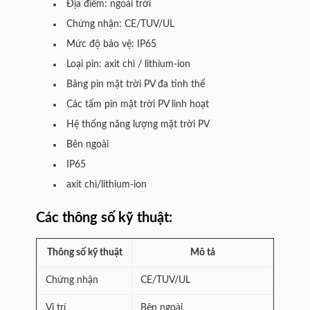
Địa điểm: ngoài trời
Chứng nhận: CE/TUV/UL
Mức độ bảo vệ: IP65
Loại pin: axit chì / lithium-ion
Bảng pin mặt trời PV đa tinh thể
Các tấm pin mặt trời PV linh hoạt
Hệ thống năng lượng mặt trời PV
Bên ngoài
IP65
axit chì/lithium-ion
Các thông số kỹ thuật:
Thông số kỹ thuật
Mô tả
Chứng nhận
CE/TUV/UL
Vị trí
Bên ngoài