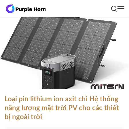
Loại pin lithium ion axit chì Hệ thống
năng lượng mặt trời PV cho các thiết
bị ngoài trời