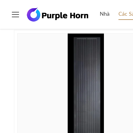
Nhà
>
các sản phẩm
>
Tấm pin mặt trời PV linh hoạt
>
100W-4
Nhà
Các 