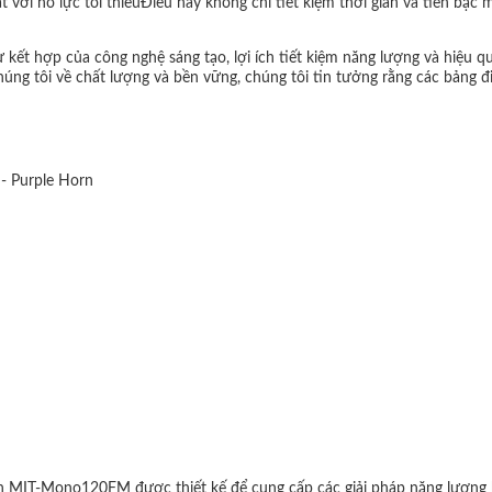
t với nỗ lực tối thiểuĐiều này không chỉ tiết kiệm thời gian và tiền bạc
sự kết hợp của công nghệ sáng tạo, lợi ích tiết kiệm năng lượng và hiệu 
húng tôi về chất lượng và bền vững, chúng tôi tin tưởng rằng các bảng 
 - Purple Horn
ình MIT-Mono120FM được thiết kế để cung cấp các giải pháp năng lượng