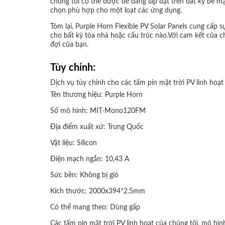
chúng tôi có thể được dễ dàng lắp đặt trên bất kỳ bề mặ
chọn phù hợp cho một loạt các ứng dụng.
Tóm lại, Purple Horn Flexible PV Solar Panels cung cấp 
cho bất kỳ tòa nhà hoặc cấu trúc nào.Với cam kết của c
đợi của bạn.
Tùy chỉnh:
Dịch vụ tùy chỉnh cho các tấm pin mặt trời PV linh hoạt
Tên thương hiệu: Purple Horn
Số mô hình: MIT-Mono120FM
Địa điểm xuất xứ: Trung Quốc
Vật liệu: Silicon
Điện mạch ngắn: 10,43 A
Sức bền: Không bị gió
Kích thước: 2000x394*2.5mm
Có thể mang theo: Dùng gấp
Các tấm pin mặt trời PV linh hoạt của chúng tôi, mô h