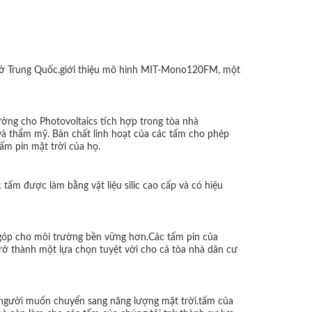
orn ở Trung Quốc.giới thiệu mô hình MIT-Mono120FM, một
ởng cho Photovoltaics tích hợp trong tòa nhà
 và thẩm mỹ. Bản chất linh hoạt của các tấm cho phép
ấm pin mặt trời của họ.
m được làm bằng vật liệu silic cao cấp và có hiệu
g góp cho môi trường bền vững hơn.Các tấm pin của
 trở thành một lựa chọn tuyệt vời cho cả tòa nhà dân cư
 người muốn chuyển sang năng lượng mặt trời.tấm của