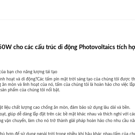
0W cho các cấu trúc di động Photovoltaics tích hợ
 của bạn cho năng lượng tái tạo
inh hoạt và di động?Các tấm pin mặt trời sáng tạo của chúng tôi được th
 ăn mòn và linh hoạt của nó, tấm của chúng tôi là hoàn hảo cho việc lắ
sản phẩm của chúng tôi nổi bật.
 liệu chất lượng cao chống ăn mòn, đảm bảo sử dụng lâu dài và bền.
oạt, giúp dễ dàng lắp đặt trên các bề mặt khác nhau và thích nghi với c
ng vận chuyển, làm cho nó trở thành giải pháp hoàn hảo cho nhu cầu nă
phù hợp để sử dụng ngoài trời trong nhiều khí hậu khác nhau.tấm của c