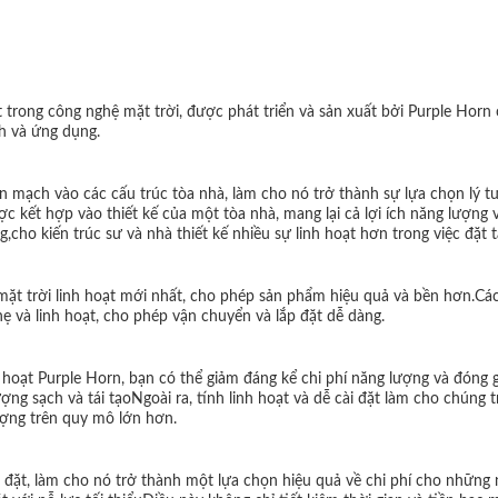
hất trong công nghệ mặt trời, được phát triển và sản xuất bởi Purple H
ch và ứng dụng.
mạch vào các cấu trúc tòa nhà, làm cho nó trở thành sự lựa chọn lý tư
c kết hợp vào thiết kế của một tòa nhà, mang lại cả lợi ích năng lượng
cho kiến trúc sư và nhà thiết kế nhiều sự linh hoạt hơn trong việc đặt t
rời linh hoạt mới nhất, cho phép sản phẩm hiệu quả và bền hơn.Các tấ
và linh hoạt, cho phép vận chuyển và lắp đặt dễ dàng.
h hoạt Purple Horn, bạn có thể giảm đáng kể chi phí năng lượng và đón
ợng sạch và tái tạoNgoài ra, tính linh hoạt và dễ cài đặt làm cho chúng
ượng trên quy mô lớn hơn.
ặt, làm cho nó trở thành một lựa chọn hiệu quả về chi phí cho những