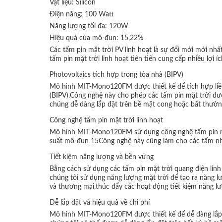
Vật liệu: Silicon
Điện năng: 100 Watt
Năng lượng tối đa: 120W
Hiệu quả của mô-đun: 15,22%
Các tấm pin mặt trời PV linh hoạt là sự đổi mới mới n
tấm pin mặt trời linh hoạt tiên tiến cung cấp nhiều lợi í
Photovoltaics tích hợp trong tòa nhà (BIPV)
Mô hình MIT-Mono120FM được thiết kế để tích hợp liền 
(BIPV).Công nghệ này cho phép các tấm pin mặt trời đượ
chúng dễ dàng lắp đặt trên bề mặt cong hoặc bất thường,
Công nghệ tấm pin mặt trời linh hoạt
Mô hình MIT-Mono120FM sử dụng công nghệ tấm pin mặt t
suất mô-đun 15Công nghệ này cũng làm cho các tấm nhẹ 
Tiết kiệm năng lượng và bền vững
Bằng cách sử dụng các tấm pin mặt trời quang điện lin
chúng tôi sử dụng năng lượng mặt trời để tạo ra năng lư
và thương mại,thúc đẩy các hoạt động tiết kiệm năng l
Dễ lắp đặt và hiệu quả về chi phí
Mô hình MIT-Mono120FM được thiết kế để dễ dàng lắp đ