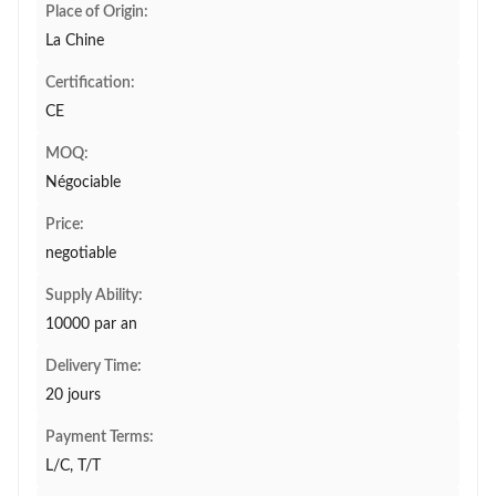
Place of Origin:
La Chine
Certification:
CE
MOQ:
Négociable
Price:
negotiable
Supply Ability:
10000 par an
Delivery Time:
20 jours
Payment Terms:
L/C, T/T