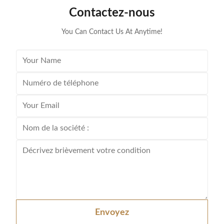
installatio
Contactez-nous
damage AFCI 
det
You Can Contact Us At Anytime!
Envoyez