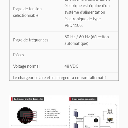
électrique est équipé d'un
Plage de tension
système d'alimentation
sélectionnable
électronique de type
VED4105.
50 Hz / 60 Hz (détection
Plage de fréquences
automatique)
Pièces
Voltage normal
48 VDC
Le chargeur solaire et le chargeur à courant alternatif
Courant de charge
2 à 120A
Voltage de circuit ouvert
maximal du réseau
145VDC
photovoltaïque
Voltage du circuit ouvert