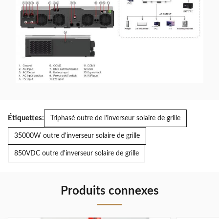
de la matrice
60 à 130 VDC
photovoltaïque
Voltage de démarrage à
46.0VDC
froid
Courant de charge
160A
solaire
Courant de charge par
160A
défaut
Étiquettes:
Triphasé outre de l'inverseur solaire de grille
La batterie à trois étapes
35000W outre d'inverseur solaire de grille
(batterie inondée, AGM /
Algorithme de charge
GEL / batterie au plomb), à
850VDC outre d'inverseur solaire de grille
quatre étapes (Li)
Courant de charge
280A
Produits connexes
maximal
Les spécifications mécaniques