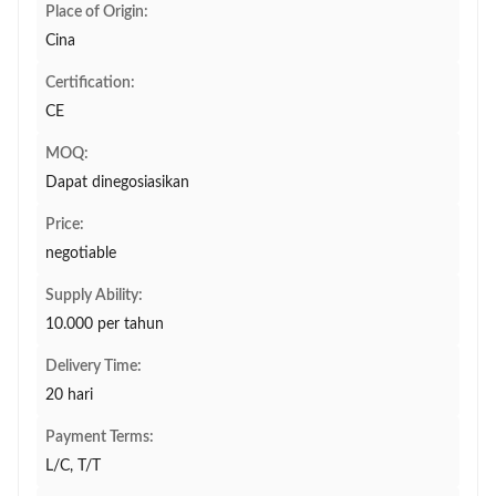
Place of Origin:
Cina
Certification:
CE
MOQ:
Dapat dinegosiasikan
Price:
negotiable
Supply Ability:
10.000 per tahun
Delivery Time:
20 hari
Payment Terms:
L/C, T/T