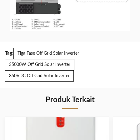
Arus muatan
280A
maksimum
Spesifikasi Mekanis
Dimensi mesin
503 kali 600 kali 141.2
(W*H*D)
Tag:
Tiga Fase Off Grid Solar Inverter
Berat bersih ((kg)
21.0
35000W Off Grid Solar Inverter
lain
850VDC Off Grid Solar Inverter
Sertifikasi Keamanan
CE
Produk Terkait
Suhu operasi
0°C ~ 50°C
Suhu penyimpanan
-15°C ~60°C