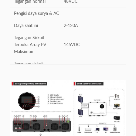
Tegangan normal
48VDC
Pengisi daya surya & AC
Daya saat ini
2-120A
Tegangan Sirkuit
Terbuka Array PV
145VDC
Maksimum
Tegangan sirkuit
60-130VDC
terbuka PV Array
Tegangan Mulai Dingin
46.0VDC
Arus Pengisian Surya
160A
Current Charging
160A
Default
3-Step (Baterai banjir, AGM /
Algoritma Pengisian
GEL / Baterai Lead), 4-Step (Li)