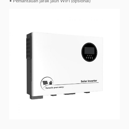
• Pemantauan jarak jauh WiFi (opsional)