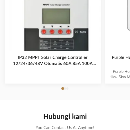
IP32 MPPT Solar Charge Controller
Purple Ho
12/24/36/48V Otomatis 60A 85A 100A
Untuk Off Grid
Purple Hor
1kw-5kw MI
Solar In
specifically 
weight, 
excellent co
Revenue IP
installatio
Hubungi kami
damage AFCI 
det
You Can Contact Us At Anytime!